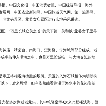
游报、中国文化报、中国消费者报、中国经济导报、海外
发展网、中国农业新闻网、中国旅游天气网、第一旅游网、
区、老龙头景区、孟姜女庙景区进行实地采风采访。
景区、“万里长城众关之首”的天下第一关和以“孟姜女千里寻
。
海神庙、靖卤台、南海口、澄海楼、宁海城等部分组成。老
形成半岛伸入渤海之中，也是万里长城唯一与大海交汇的地
是帝王将相观海揽胜的场所。景区的入海石城相传为明朝抗
面以下，后来坍塌，如今依然能看到浸于海水中的花岗岩基
道光都多次到过老龙头，其中乾隆皇帝4次来此登楼观海，留