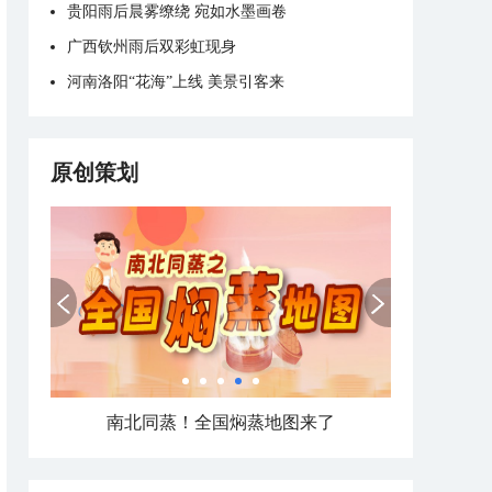
贵阳雨后晨雾缭绕 宛如水墨画卷
广西钦州雨后双彩虹现身
河南洛阳“花海”上线 美景引客来
原创策划
热在中伏！南北方高温打卡日历看哪里热力持久