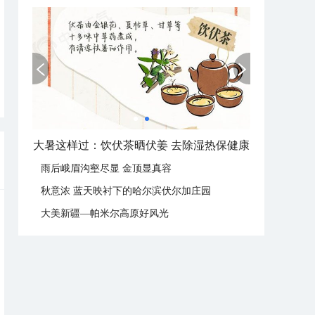
大暑节气：南方暑热盛行防伏旱 北方雨季陆续开启
雨后峨眉沟壑尽显 金顶显真容
秋意浓 蓝天映衬下的哈尔滨伏尔加庄园
大美新疆—帕米尔高原好风光