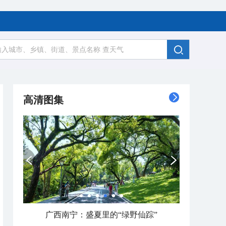
高清图集
呼伦贝尔草原 藏着最治愈的蓝天白云