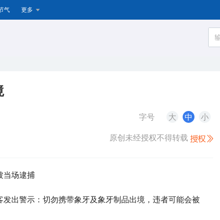
节气
更多
境
字号
大
中
小
原创未经授权不得转载
被当场逮捕
游客发出警示：切勿携带象牙及象牙制品出境，违者可能会被