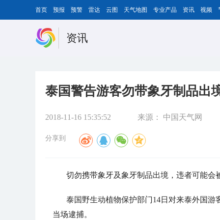
首页
预报
预警
雷达
云图
天气地图
专业产品
资讯
视频
资讯
泰国警告游客勿带象牙制品出
2018-11-16 15:35:52
来源：
中国天气网
分享到
切勿携带象牙及象牙制品出境，违者可能会
泰国野生动植物保护部门14日对来泰外国
当场逮捕。