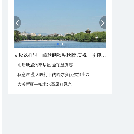
立秋这样过：啃秋晒秋贴秋膘 庆祝丰收迎秋来
雨后峨眉沟壑尽显 金顶显真容
秋意浓 蓝天映衬下的哈尔滨伏尔加庄园
大美新疆—帕米尔高原好风光