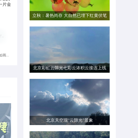
一片金
立秋：暑热尚存 大自然已埋下红黄伏笔
画...
北京彩虹云隙光七彩云浓积云接连上线
北京天空现“云隙光”景象