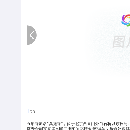
1
/20
五塔寺原名“真觉寺”，位于北京西直门外白石桥以东长河北
塔寺金刚宝座塔是印度佛陀伽耶精舍(释迦牟尼得道处迦