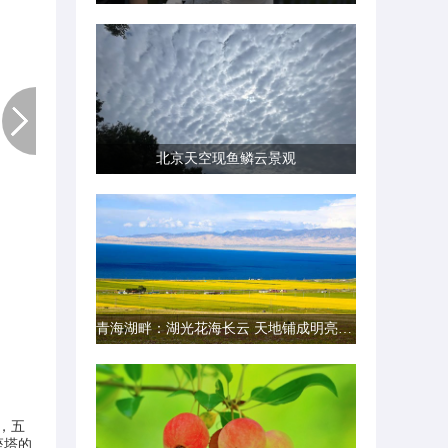
北京天空现鱼鳞云景观
青海湖畔：湖光花海长云 天地铺成明亮画卷
，五
座塔的