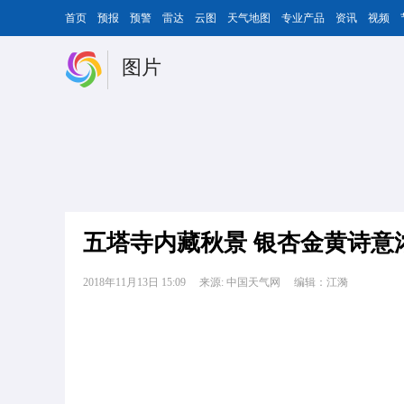
首页
预报
预警
雷达
云图
天气地图
专业产品
资讯
视频
图片
五塔寺内藏秋景 银杏金黄诗意
2018年11月13日 15:09
来源: 中国天气网
编辑：江漪