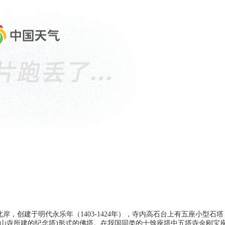
岸，创建于明代永乐年（1403-1424年），寺内高石台上有五座小型石塔
耶山寺所建的纪念塔)形式的佛塔。在我国同类的十馀座塔中五塔寺金刚宝