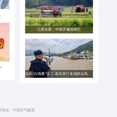
律
江西永新：中稻开镰抢收忙
了
台风“白海豚”逼近 直击浙江各地防台风一线现场
务协会
中国天气频道