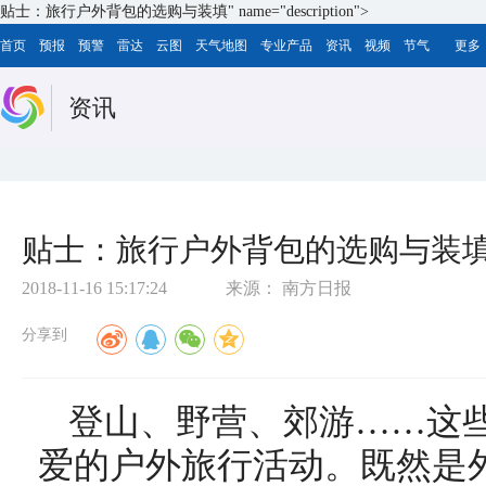
贴士：旅行户外背包的选购与装填" name="description">
首页
预报
预警
雷达
云图
天气地图
专业产品
资讯
视频
节气
更多
资讯
贴士：旅行户外背包的选购与装
2018-11-16 15:17:24
来源：
南方日报
分享到
登山、野营、郊游……这
爱的户外旅行活动。既然是