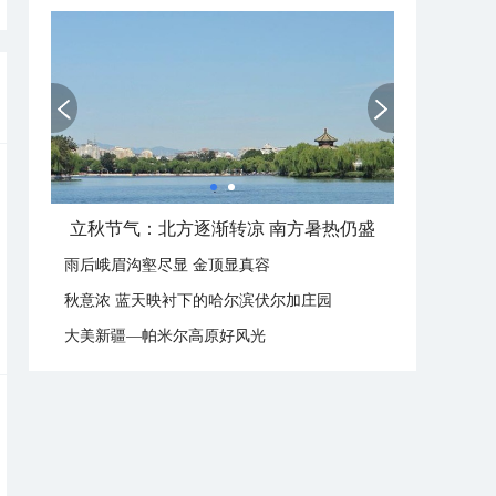
立秋节气：北方逐渐转凉 南方暑热仍盛
雨后峨眉沟壑尽显 金顶显真容
秋意浓 蓝天映衬下的哈尔滨伏尔加庄园
大美新疆—帕米尔高原好风光