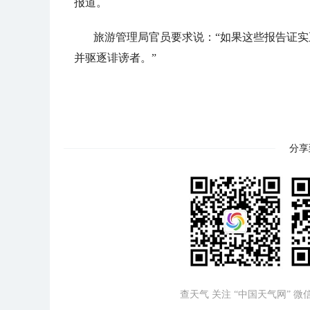
报道。
旅游管理局官员要求说：“如果这些报告证
并驱逐诽谤者。”
分享
查天气 关注 “中国天气网” 