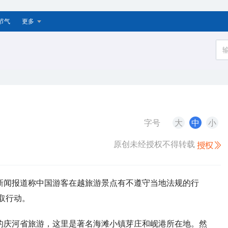
节气
更多
字号
大
中
小
原创未经授权不得转载
新闻报道称中国游客在越旅游景点有不遵守当地法规的行
取行动。
的庆河省旅游，这里是著名海滩小镇芽庄和岘港所在地。然