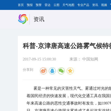
首页
预报
预警
雷达
云图
天气地图
专业产品
资讯
视频
资讯
科普-京津唐高速公路雾气候特
2017-09-15 15:00:30
来源：
中国知网
分享到
雾是一种常见的灾害性天气。雾通过对光的
着国民经济的快速发展
，
现代化交通工具在我国
年来高速公路的恶性交通事故时有发生
，
如
1997
日
，
京津塘高速公路因大雾造成了多起汽车连续