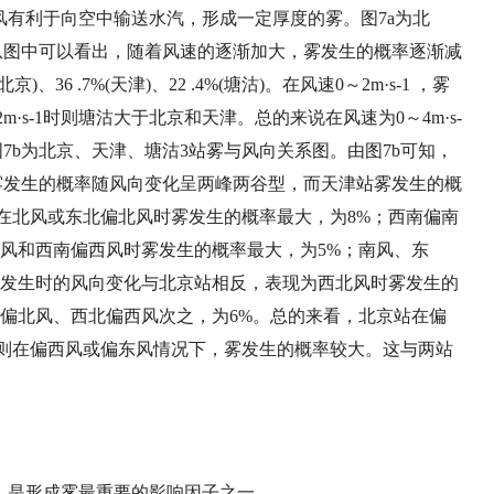
风有利于向空中输送水汽
，
形成一定厚度的雾。图
7a
为北
从图中可以看出
，
随着风速的逐渐加大
，
雾发生的概率逐渐减
北京
)
、
36 .7%(
天津
)
、
22 .4%(
塘沽
)
。在风速
0
～
2m
·
s-1 ，
雾
2m
·
s-1
时则塘沽大于北京和天津。总的来说在风速为
0
～
4m
·
s-
图
7b
为北京、天津、塘沽
3
站雾与风向关系图。由图
7b
可知
，
雾发生的概率随风向变化呈两峰两谷型
，
而天津站雾发生的概
在北风或东北偏北风时雾发生的概率最大
，
为
8%；
西南偏南
风和西南偏西风时雾发生的概率最大
，
为
5%；
南风、东
发生时的风向变化与北京站相反
，
表现为西北风时雾发生的
偏北风、西北偏西风次之
，
为
6%
。总的来看
，
北京站在偏
则在偏西风或偏东风情况下
，
雾发生的概率较大。这与两站
，
是形成雾最重要的影响因子之一。