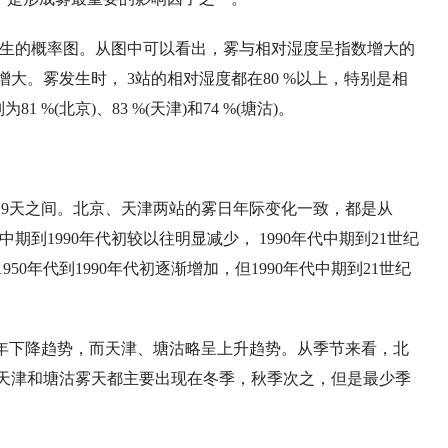
生的概率图
。从图中可以看出
，
雾与相
对湿度呈指数增大的
增大。雾发生时
， 3
站的相对湿度都在
80 %
以上
，
特别是相
别为
81 %(
北京
)
、
83 %(
天津
)
和
74 %(
塘沽
)
。
19
天之间。北京、天津两站的雾日年际变化一致
，
都是从
中期到
1990
年代初较以往明显减少
， 1990
年代中期到
21
世纪
1950
年代到
1990
年代初逐渐增加
，
但
1990
年代中期到
21
世纪
年下降趋势
，
而天津、塘沽略呈上升趋势。从季节来看
，
北
天津和塘沽雾天都主要出现在冬季
，
秋季次之
，
但是最少季