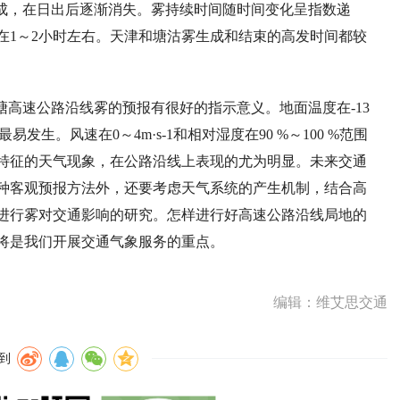
成
，
在日出后逐渐消失。雾持续时间随时间变化呈指数递
在
1
～
2
小时左右。天津和塘沽雾生成和结束的高发时间都较
塘高速公路沿线雾的预报有很好的指示意义。地面温度在
-13
最易发生。风速在
0
～
4m
·
s-1
和相对湿度在
90 %
～
100 %
范围
特征的天气现象
，
在公路沿线上表现的尤为明显。未来交通
种客观预报方法外
，
还要考虑天气系统的产生机制
，
结合高
进行雾对交通影响的研究。怎样进行好高速公路沿线局地的
将是我们开展交通气象服务的重点。
编辑：维艾思交通
到