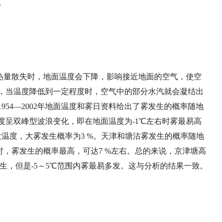
。
热量散失时
，
地面温度会下降
，
影响接近地面的空气
，
使空
，
当温度降低到一定程度时
，
空气中的部分水汽就会凝结出
1954
—
2002
年地面温度和雾日资料给出了雾发生的概率随地
度呈双峰型波浪变化
，
即在地面温度为
-1
℃左右时雾最易高
发温度
，
大雾发生概率为
3 %
。天津和塘沽雾发生的概率随地
时
，
雾发生的概率最高
，
可达
7 %
左右。总的来说
，
京津塘高
生
，
但是
-5
～
5
℃范围内雾最易多发。这与
分析的结果一致。
。