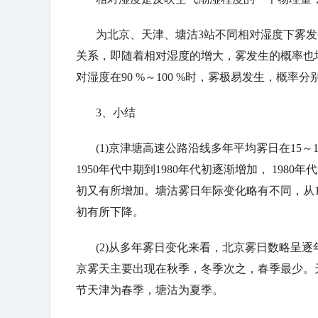
为北京、天津、塘沽
3
站不同相对湿度下雾发
关系
，
即随着相对湿度的增大
，
雾发生的概率也
对湿度在
90 %
～
100 %
时
，
雾极易发生
，
概率分
3、
小结
(1)
京津塘高速公路沿线多年平均雾日在
15
～
1950
年代中期到
1980
年代初逐渐增加
， 1980
年代
初又有所增加。塘沽雾日年际变化略有不同
，
从
初有所下降。
(2)
从多年雾日变化来看
，
北京雾日数略呈逐
京雾天主要出现在秋季
，
冬季次之
，
春季最少。
节天津为春季
，
塘沽为夏季。