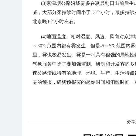
(3)
京津塘公路沿线雾多在凌晨到日出前后生
减
，
大部分雾持续时间小于
13
个小时
，
最多持续
北京晚
1
个小时左右。
(4)
地面温度、相对湿度、风速、风向对京津
～
30
℃范围内都有雾发生
，
但是
-5
～
5
℃范围内雾
里
，
雾也极易发生。雾是一种具有很强的局地性
气象服务中除了要加强监测、研制和开发雾的多
速公路沿线特有的地理、环境、生产、生活特点
雾的预报
，
确切预报雾的起始时间和消散时间
，
分享