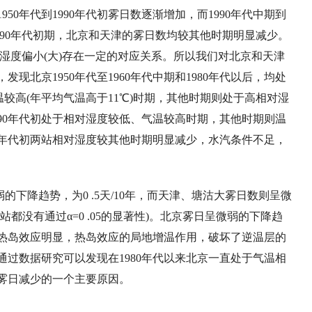
1950
年代到
1990
年代初雾日数逐渐增加
，
而
1990
年代中期到
90
年代初期
，
北京和天津的雾日数均较其他时期明显减少。
湿度偏小
(
大
)
存在一定的对应关系。所以我们对北京和天津
，
发现北京
1950
年代至
1960
年代中期和
1980
年代以后
，
均处
温较高
(
年平均气温高于
11
℃
)
时期
，
其他时期则处于高相对湿
90
年代初处于相对湿度较低、气温较高时期
，
其他时期则温
年代初两站相对湿度较其他时期明显减少
，
水汽条件不足
，
弱的下降趋势
，
为
0 .5
天
/10
年
，
而天津、塘沽大雾日数则呈微
站都没有通过α
=0 .05
的显著性
)
。北京雾日呈微弱的下降趋
热岛效应明显
，
热岛效应的局地增温作用
，
破坏了逆温层的
通过数据研究
可以发现在
1980
年代以来北京一直处于气温相
雾日减少的一个主要原因。