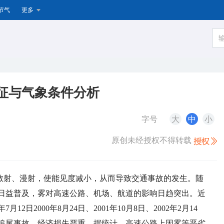
节气
更多
征与气象条件分析
字号
大
中
小
原创未经授权不得转载
散射、漫射
，
使能见度减小
，
从而导致交通事故的发生。随
日益普及
，
雾对高速公路、机场、航道的影响日趋突出。近
年
7
月
12
日
2000
年
8
月
24
日、
2001
年
10
月
8
日、
2002
年
2
月
14
追尾事故
，
经济损失严重。据统计
，
高速公路上因雾等恶劣