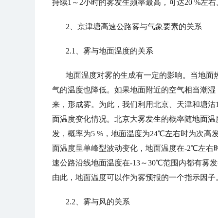
持续
1
～
2
小时的雾发生频率最高
，
可达
20 %
左右
2、
京津塘高速公路雾与气象要素的关系
2.1、
雾与地面温度的关系
地面温度对雾的生成有一定的影响。当地面
气的温度也降低。如果地面附近的空气相当潮湿
来
，
形成雾。为此
，
我们利用北京、天津和塘沽
面温度变化情况
。
北京大雾发生的概率随地面温
发
，
概率为
5 %，
地面温度为
24
℃左右时为次高
面温度呈单峰型波动变化
，
地面温度在
-2
℃左右
速公路沿线地面温度在
-13
～
30
℃范围内都有雾发
由此
，
地面温度可以作为雾预报的一个指示因子
2.2、
雾与风的关系