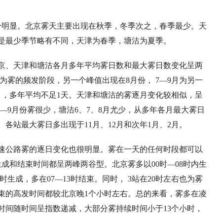
分明显
。北京雾天主要出现在秋季
，
冬季次之
，
春季最少。天
是最少季节略有不同
，
天津为春季
，
塘沽为夏季。
京、天津和塘沽各月多年平均
雾日数
和最大雾日数
变化呈两
为雾的频发阶段
，
另一个峰值出现在
8
月份
， 7
—
9
月为另一
月
，
多年平均不足
1
天。天津和塘沽的雾逐月变化较相似
，
呈
—
9
月份雾很少
，
塘沽
6
、
7
、
8
月尤少
，
从多年各月最大雾日
。各站最大雾日多出现于
11
月、
12
月和次年
1
月、
2
月。
速公路雾的逐日变化也很明显。雾在一天的任何时段都可以
生成和结束时间都呈两峰两谷型。北京雾多以
00
时—
08
时内生
时生成
，
多在
07
—
13
时结束。同时
， 3
站在
20
时左右也为雾
束的高发时间都较北京晚
1
个小时左右。总的来看
，
雾多在凌
时间随时间呈指数递减，
大部分雾持续时间小于
13
个小时
，