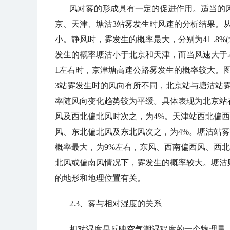
风对雾的形成具有一定的促进作用。适当的
京、天津、塘沽
3
站雾发生时风速的分析结果。
小。静风时
，
雾发生的概率最大
，
分别为
41 .8%(
发生的概率塘沽小于北京和天津
，
而当风速大于
1
左右时
，
京津塘高速公路雾发生的概率较大。
3
站雾发生时的风向有所不同
，
北京站与塘沽站
率随风向变化趋势较为平缓。具体表现为北京站
风及西北偏北风时次之
，
为
4%
。天津站西北偏西
风、东北偏北风及东北风次之
，
为
4%
。塘沽站雾
概率最大
，
为
9%
左右
，
东风、西南偏西风、西北
北风或偏南风情况下
，
雾发生的概率较大。塘沽
的地形和地理位置有关。
2.3、
雾与相对湿度的关系
相对湿度是反映空气潮湿程度的一个物理量