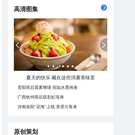
高清图集
夏天的快乐 藏在这些消暑美味里
贵阳雨后晨雾缭绕 宛如水墨画卷
广西钦州雨后双彩虹现身
河南洛阳“花海”上线 美景引客来
原创策划