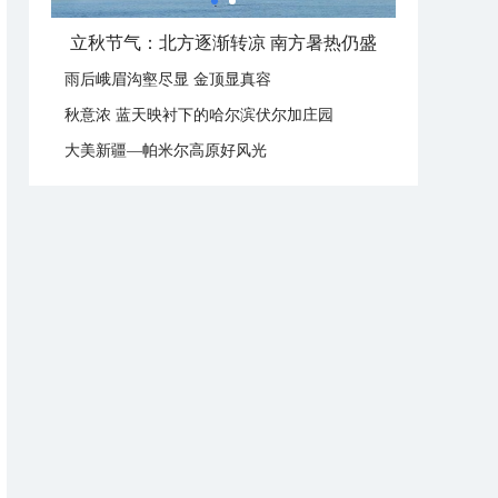
立秋节气：北方逐渐转凉 南方暑热仍盛
雨后峨眉沟壑尽显 金顶显真容
秋意浓 蓝天映衬下的哈尔滨伏尔加庄园
大美新疆—帕米尔高原好风光