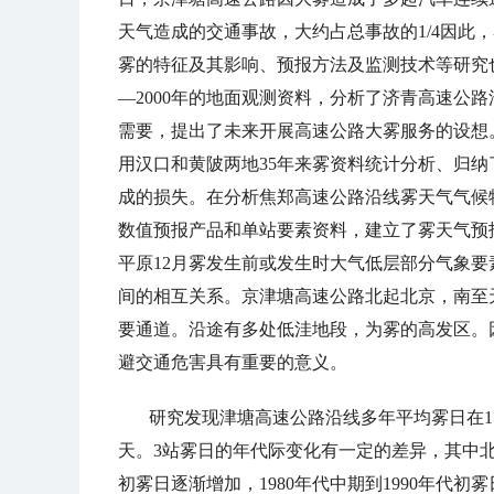
天气造成的交通事故
，
大约占总事故的
1/4
因此
，
雾的特征及其影响、预报方法及监测技术等研究
—
2000
年的地面观测资料
，
分析了济青高速公路
需要
，
提出了未来开展高速公路大雾服务的设想
用汉口和黄陂两地
35
年来雾资料统计分析、归纳
成的损失。在分析焦郑高速公路沿线雾天气气候
数值预报产品和单站要素资料
，
建立了雾天气预
平原
12
月雾发生前或发生时大气低层部分气象要
间的相互关系。京津塘高速公路北起北京
，
南至
要通道。沿途有多处低洼地段
，
为雾的高发区。
避交通危害具有重要的意义。
研究发现津塘高速公路沿线多年平均雾日在
1
天。
3
站雾日的年代际变化有一定的差异
，
其中
初雾日逐渐增加，
1980
年代中期到
1990
年代初雾