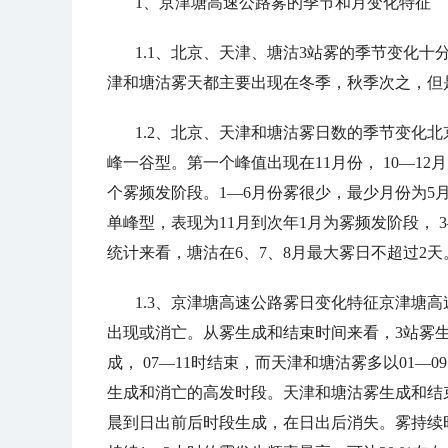
1、
京津塘高速公路雾的季节和月变化特征
1.1、北京、天津、塘沽
3
站雾的季节变化十
津和塘沽雾天都主要出现在冬季
，
秋季次之
，
但
1.2、
北京、天津和塘沽雾日数的季节变化
北
峰一谷型。第一个峰值出现在
11
月份
， 10
—
12
月
个雾频发阶段。
1
—
6
月份雾很少
，
最少月份为
5
单峰型
，
表现为
11
月到次年
1
月为雾频发阶段
， 3
统计来看
，
塘沽在
6
、
7
、
8
月最大雾日不超过
2
天
1.3、
京津塘高速公路雾日变化特征京津塘高
出现或消亡。从雾生成和结束时间来看，
3
站雾
成
， 07
—
11
时结束
，
而天津和塘沽雾多以
01
—
09
生成和消亡的高发时段。天津和塘沽雾生成和结
晨到日出前后时段生成
，
在日出后消失。雾持续