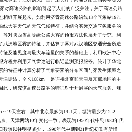
雾对高速公路的影响引起了人们的广泛关注
，
关于高速公路
也相继开展起来。如
利用济青高速公路沿线
13
个气象站
1971
沿线大雾天气的天气气候特征
，
并结合实际交通气象服务的
。等对陕西省高等级公路大雾的预报方法也展开了研究。利
了武汉地区雾的特征
，
并估算了雾对武汉地区交通安全所造
特征及能见度与最大车流量的关系的基础上
，
利用欧洲中心
报方程并利用天气雷达进行临近监测预报服务。
统计了华北
素的特征并计算分析了气象要素的分布区间与雾发生频率之
天津塘沽
，
全长
168km ，
是连接北京和天津及东部地区的主
因此
，
研究该高速公路雾的特征对于开展雾的天气服务、规
5
～
19
天左右
，
其中北京最多为
19 .1
天
，
塘沽最少为
15 .2
北京、天津两站
10
年变化一致
，
表现为
1950
年代中到
1980
年代
日数较以往明显减少
， 1990
年代中期到
21
世纪初又有所增