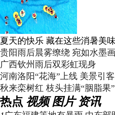
广西南宁：盛夏里的“绿野仙踪
贵阳雨后晨雾缭绕 宛如水墨
广西钦州雨后双彩虹现身
河南洛阳“花海”上线 美景引
秋来栾树红 枝头挂满“胭脂果”
热点
视频
图片
资讯