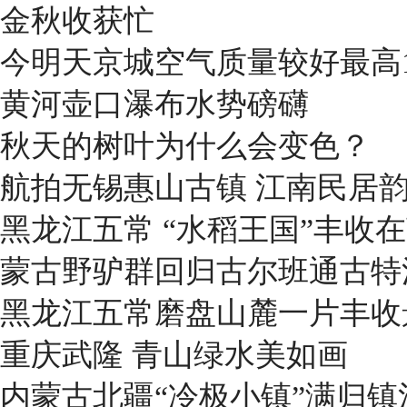
金秋收获忙
今明天京城空气质量较好最高1
黄河壶口瀑布水势磅礴
秋天的树叶为什么会变色？
航拍无锡惠山古镇 江南民居
黑龙江五常 “水稻王国”丰收
蒙古野驴群回归古尔班通古特
黑龙江五常磨盘山麓一片丰收
重庆武隆 青山绿水美如画
内蒙古北疆“冷极小镇”满归