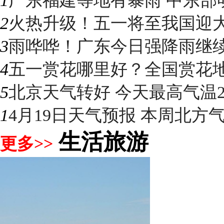
1
广东福建等地有暴雨 中东部明
2
火热升级！五一将至我国迎大升
3
雨哗哗！广东今日强降雨继续“控
4
五一赏花哪里好？全国赏花地图
5
北京天气转好 今天最高气温2
1
4月19日天气预报 本周北方气温
生活旅游
更多>>