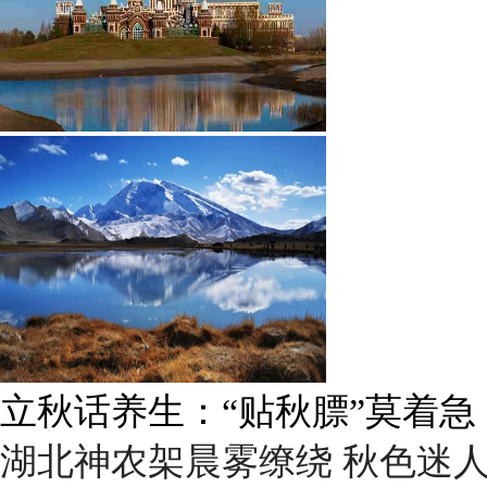
立秋话养生：“贴秋膘”莫着急
湖北神农架晨雾缭绕 秋色迷