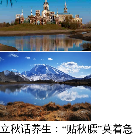
立秋话养生：“贴秋膘”莫着急