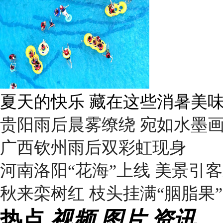
广西南宁：盛夏里的“绿野仙踪
贵阳雨后晨雾缭绕 宛如水墨
广西钦州雨后双彩虹现身
河南洛阳“花海”上线 美景引
秋来栾树红 枝头挂满“胭脂果”
热点
视频
图片
资讯