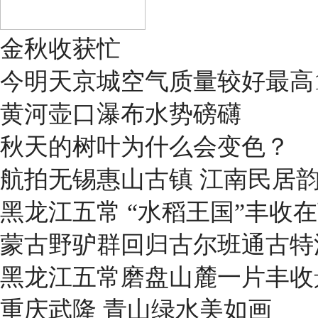
金秋收获忙
今明天京城空气质量较好最高1
黄河壶口瀑布水势磅礴
秋天的树叶为什么会变色？
航拍无锡惠山古镇 江南民居
黑龙江五常 “水稻王国”丰收
蒙古野驴群回归古尔班通古特
黑龙江五常磨盘山麓一片丰收
重庆武隆 青山绿水美如画