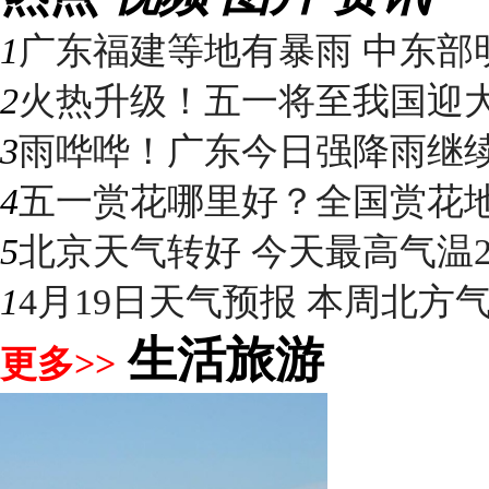
1
广东福建等地有暴雨 中东部明
2
火热升级！五一将至我国迎大升
3
雨哗哗！广东今日强降雨继续“控
4
五一赏花哪里好？全国赏花地图
5
北京天气转好 今天最高气温2
1
4月19日天气预报 本周北方气温
生活旅游
更多>>