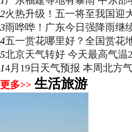
1
广东福建等地有暴雨 中东部明
2
火热升级！五一将至我国迎大升
3
雨哗哗！广东今日强降雨继续“控
4
五一赏花哪里好？全国赏花地图
5
北京天气转好 今天最高气温2
1
4月19日天气预报 本周北方气温
生活旅游
更多>>