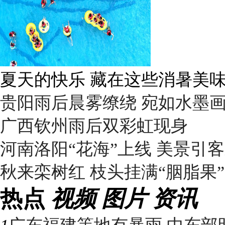
夏天的快乐 藏在这些消暑美
贵阳雨后晨雾缭绕 宛如水墨
广西钦州雨后双彩虹现身
河南洛阳“花海”上线 美景引
秋来栾树红 枝头挂满“胭脂果”
热点
视频
图片
资讯