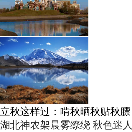
立秋话养生：“贴秋膘”莫着急
湖北神农架晨雾缭绕 秋色迷