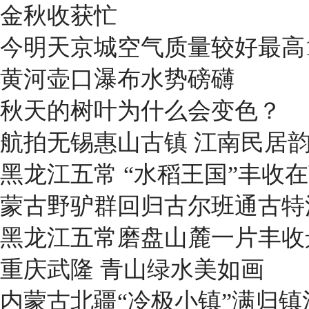
金秋收获忙
今明天京城空气质量较好最高1
黄河壶口瀑布水势磅礴
秋天的树叶为什么会变色？
航拍无锡惠山古镇 江南民居
黑龙江五常 “水稻王国”丰收
蒙古野驴群回归古尔班通古特
黑龙江五常磨盘山麓一片丰收
重庆武隆 青山绿水美如画
内蒙古北疆“冷极小镇”满归