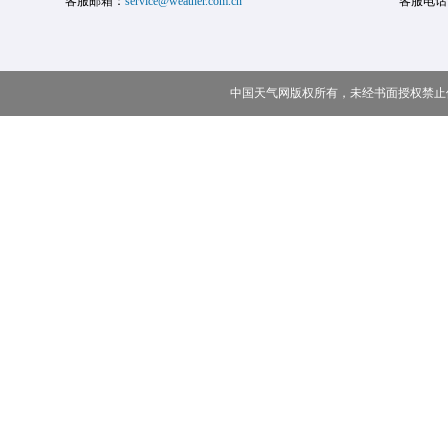
客服邮箱：
service@weather.com.cn
客服电话
中国天气网版权所有，未经书面授权禁止使用 