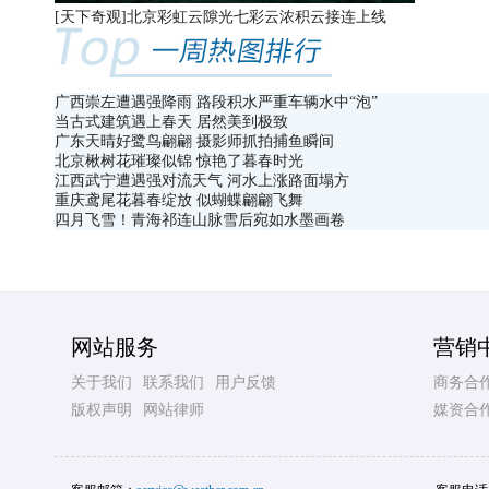
[天下奇观]
北京彩虹云隙光七彩云浓积云接连上线
广西崇左遭遇强降雨 路段积水严重车辆水中“泡”​
当古式建筑遇上春天 居然美到极致
广东天晴好鹭鸟翩翩 摄影师抓拍捕鱼瞬间
北京楸树花璀璨似锦 惊艳了暮春时光
江西武宁遭遇强对流天气 河水上涨路面塌方
重庆鸢尾花暮春绽放 似蝴蝶翩翩飞舞
四月飞雪！青海祁连山脉雪后宛如水墨画卷
网站服务
营销
关于我们
联系我们
用户反馈
商务合
版权声明
网站律师
媒资合