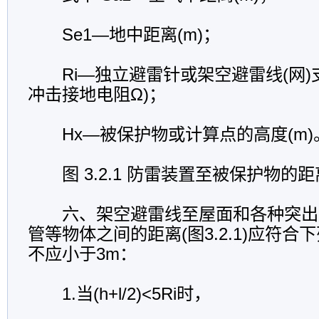
Se1—地中距离(m)；
Ri—独立避雷针或架空避雷线(网)
冲击接地电阻Ω)；
Hx—被保护物或计算点的高度(m)
图 3.2.1 防雷装置至被保护物的距
六、架空避雷线至屋面和各种突出
管等物体之间的距离(图3.2.1)应符
不应小于3m：
1.当(h+l/2)<5Ri时，