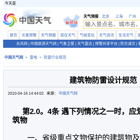
今天是
天气预报
北京
上海
广州
首页
灾害预警
天气预报
现在天气
气候变化
天气资讯
生活天气
台风网
|
中国旅游天气网
|
气象卫星
|
天气雷达
|
预警共享平台
|
防灾减灾
|
中国天气网
>
雷电
>
防雷行业规范
建筑物防雷设计规范
2010-04-16 14:44:02 来源：
中国天气网
第2.0。4条 遇下列情况之一时，
筑物
一、省级重点文物保护的建筑物及