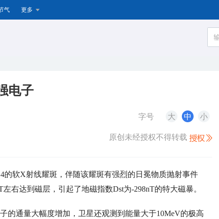
节气
更多
极强电子
字号
大
中
小
原创未经授权不得转载
一个X9.4的软X射线耀斑，伴随该耀斑有强烈的日冕物质抛射事件
 UT左右达到磁层，引起了地磁指数Dst为-298nT的特大磁暴。
子的通量大幅度增加，卫星还观测到能量大于10MeV的极高