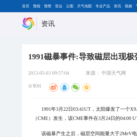
首页
预报
预警
雷达
云图
天气地图
专业产品
资讯
视频
资讯
1991磁暴事件:导致磁层出现
2013-05-03 09:57:04
来源：
中国天气网
分享到
1991年3月22日03:41UT，太阳爆发了
（CME）发生，该CME事件在3月24日的04:00
该磁暴产生之后，磁层空间能量大于2MeV电