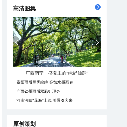
高清图集
广西南宁：盛夏里的“绿野仙踪”
贵阳雨后晨雾缭绕 宛如水墨画卷
广西钦州雨后双彩虹现身
河南洛阳“花海”上线 美景引客来
原创策划