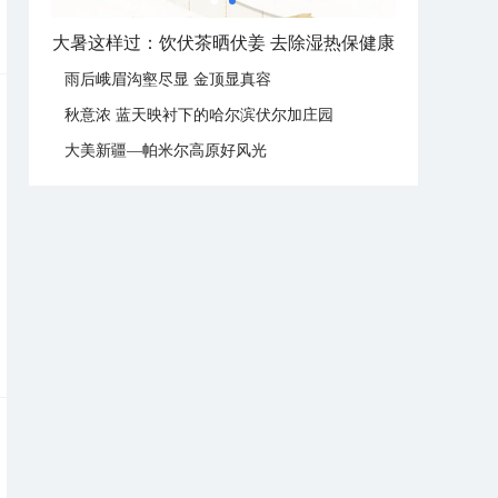
大暑这样过：饮伏茶晒伏姜 去除湿热保健康
雨后峨眉沟壑尽显 金顶显真容
秋意浓 蓝天映衬下的哈尔滨伏尔加庄园
大美新疆—帕米尔高原好风光