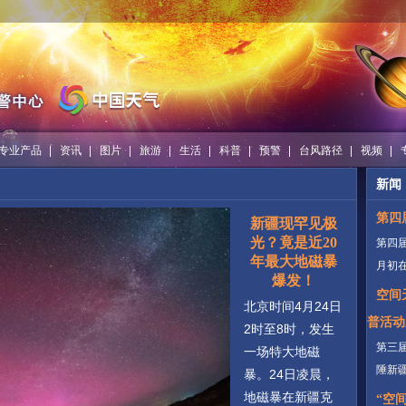
专业产品
资讯
图片
旅游
生活
科普
预警
台风路径
视频
新闻
第四
新疆现罕见极
光？竟是近20
第四届
年最大地磁暴
月初
爆发！
空间
北京时间4月24日
普活动
2时至8时，发生
第三届
一场特大地磁
陲新
暴。24日凌晨，
地磁暴在新疆克
“空