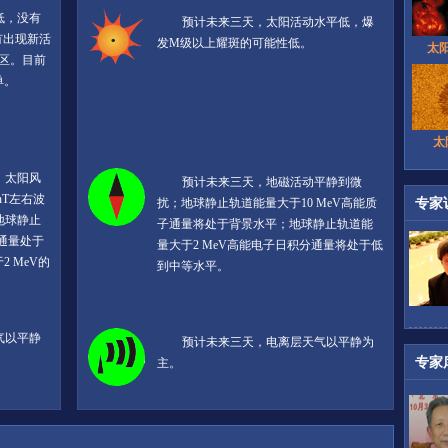
低，没有
预计未来三天，太阳活动水平低，爆
有出现新活
发M级以上耀斑的可能性低。
太
区。目前
单。
太
；太阳风
预计未来三天，地磁活动平静到微
 nT左右波
专家
扰；地球静止轨道能量大于10 MeV高能质
；地球静止
子通量将处于背景水平；地球静止轨道能
子通量处于
量大于2 MeV高能电子日积分通量将处于低
 MeV的
到中等水平。
。
气以平静
预计未来三天，电离层天气以平静为
专家
主。