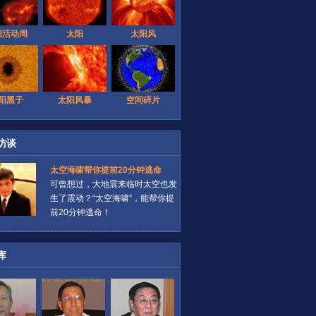
阳活动周
太阳
太阳风
阳黑子
太阳风暴
空间碎片
访谈
太空海啸帮你提前20分钟逃命
可曾想过，大地震来临时太空也发
生了震动？“太空海啸”，能帮你提
前20分钟逃命！
库