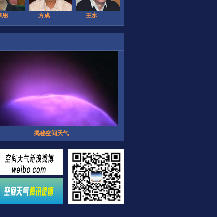
奉思
方成
王水
揭秘空间天气