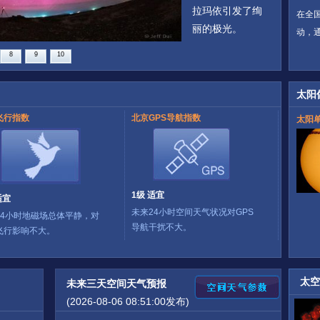
拉玛依引发了绚
在全
丽的极光。
动，
8
9
10
太阳
飞行指数
北京GPS导航指数
太阳
1级 适宜
适宜
未来24小时空间天气状况对GPS
24小时地磁场总体平静，对
导航干扰不大。
飞行影响不大。
太空
未来三天空间天气预报
(2026-08-06 08:51:00发布)