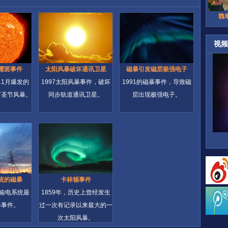
魏
视频
耀斑事件
太阳风暴破坏通讯卫星
磁暴引发磁层极强电子
~11月爆发的
1997太阳风暴事件，破坏
1991的磁暴事件，导致磁
万圣节风暴。
同步轨道通讯卫星。
层出现极强电子。
统的磁暴
卡林顿事件
坏输电系统最
1859年，历史上曾经发生
暴事件。
过一次有记录以来最大的一
次太阳风暴。