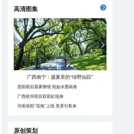
高清图集
广西南宁：盛夏里的“绿野仙踪”
贵阳雨后晨雾缭绕 宛如水墨画卷
广西钦州雨后双彩虹现身
河南洛阳“花海”上线 美景引客来
原创策划