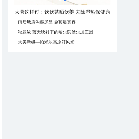
大暑这样过：饮伏茶晒伏姜 去除湿热保健康
雨后峨眉沟壑尽显 金顶显真容
秋意浓 蓝天映衬下的哈尔滨伏尔加庄园
大美新疆—帕米尔高原好风光