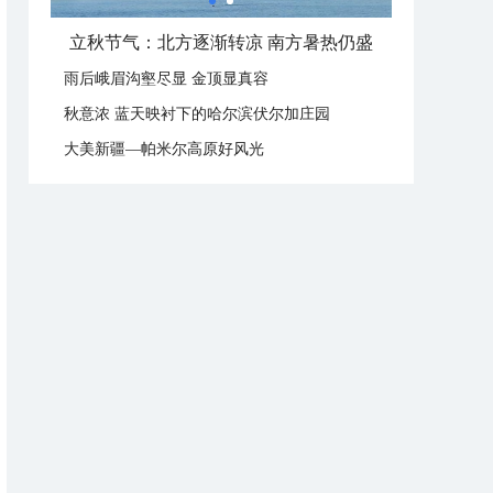
立秋节气：北方逐渐转凉 南方暑热仍盛
雨后峨眉沟壑尽显 金顶显真容
秋意浓 蓝天映衬下的哈尔滨伏尔加庄园
大美新疆—帕米尔高原好风光