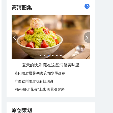
高清图集
夏天的快乐 藏在这些消暑美味里
贵阳雨后晨雾缭绕 宛如水墨画卷
广西钦州雨后双彩虹现身
河南洛阳“花海”上线 美景引客来
原创策划