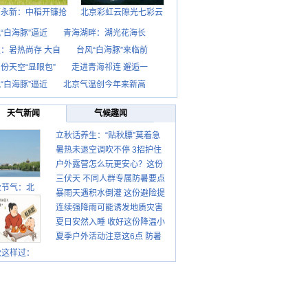
西永新：中稻开镰抢
北京彩虹云隙光七彩云
“白海豚”逼近
青海湖畔：湖光花海长
：暑热尚存 大自
台风“白海豚”来临前
份天空“显眼包”
走进青海祁连 邂逅一
“白海豚”逼近
北京气温创今年来新高
天气新闻
气候趣闻
立秋话养生：“贴秋膘”莫着急
暑热未退空调吹不停 3招护住
先清暑再防燥
户外露营怎么玩更安心？这份
肩颈不酸痛
三伏天 不同人群专属防暑要点
攻略请收好
秋节气：北
暴雨天遇积水倒灌 这份避险提
请收好
连续强降雨可能诱发地质灾害
示请收好
夏日安然入睡 收好这份降温小
这些前兆要知道
夏季户外活动注意这6点 防暑
贴士
健身两不误
秋这样过：