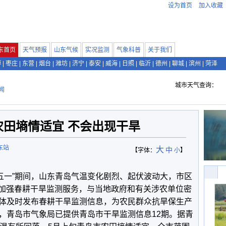
设为首页
加入收藏
东首页
天气预报
山东气候
实况监测
气象科普
关于我们
博
|
枣庄
|
东营
|
烟台
|
潍坊
|
济宁
|
泰安
|
威海
|
日照
|
临沂
|
德州
|
聊城
|
滨州
|
菏泽
城市天气查询：
闻
农田墒情适宜 不会出现干旱
东站
大
中
【字体：
小
】
“五一”期间，山东青岛气温变化剧烈、起伏波动大，市区
专家加强春耕干旱监测服务，与当地政府和有关涉农单位密
体及时发布春耕干旱监测信息，为农民群众抗旱保生产
，青岛市气象局已提供青岛市干旱监测信息12期。据青