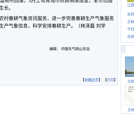
气温有所回落，5月上旬青岛市农田墒情适宜，全市范围
江
麦生长。
台风
农村春耕气象资讯服务，进一步完善春耕生产气象服务
立秋
生产气象信息，科学安排春耕生产。（林泽磊 刘学
今日
台风
编辑： 中国天气网山东站
【
收藏此页
】 【
打印
】
立
立