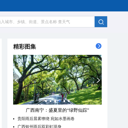
精彩图集
广西南宁：盛夏里的“绿野仙踪”
贵阳雨后晨雾缭绕 宛如水墨画卷
广西钦州雨后双彩虹现身