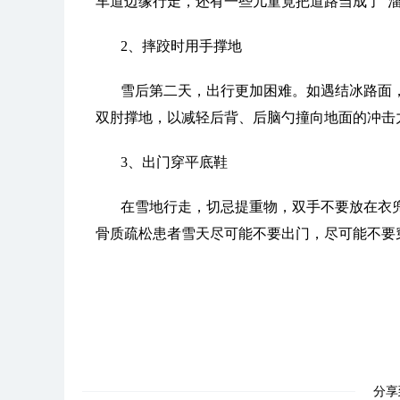
车道边缘行走，还有一些儿童竟把道路当成了“溜
2、摔跤时用手撑地
雪后第二天，出行更加困难。如遇结冰路面
双肘撑地，以减轻后背、后脑勺撞向地面的冲击
3、出门穿平底鞋
在雪地行走，切忌提重物，双手不要放在衣
骨质疏松患者雪天尽可能不要出门，尽可能不要
分享