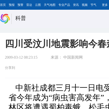
首页
预报
预警
雷达
云图
天气地图
专业产品
资讯
视频
节气
更多
科普
四川受汶川地震影响今春
2009-03-12 08:23:15
来源：
中国新闻网
分享到
中新社成都三月十一日电
省今年成为“病虫害高发年”
林区将遭遇蜀柏毒蛾、松毛