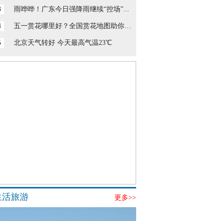
3
雨哗哗！广东今日强降雨继续“控场”...
4
五一赏花哪里好？全国赏花地图助你寻...
5
北京天气转好 今天最高气温23℃
生活旅游
更多>>