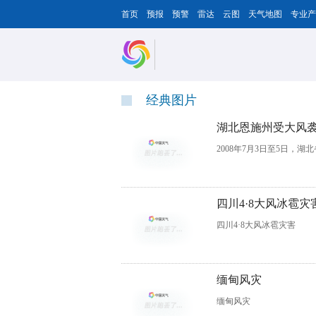
首页
预报
预警
雷达
云图
天气地图
专业产
经典图片
湖北恩施州受大风
2008年7月3日至5日，
四川4·8大风冰雹灾
四川4·8大风冰雹灾害
缅甸风灾
缅甸风灾