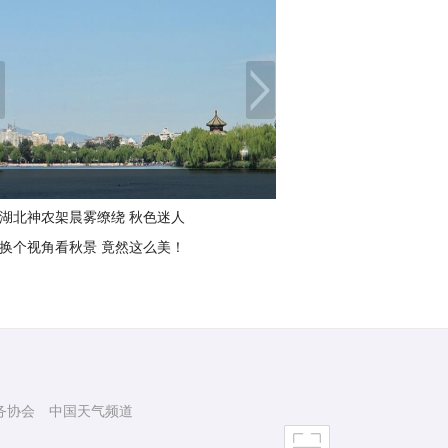
湖北神农架晨雾缭绕 秋色迷人
换个视角看秋景 竟然这么美！
务协会
中国天气频道