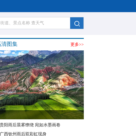
高清图集
更多>>
贵阳雨后晨雾缭绕 宛如水墨画卷
广西钦州雨后双彩虹现身