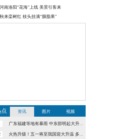
河南洛阳“花海”上线 美景引客来
秋来栾树红 枝头挂满“胭脂果”
热点
资讯
图片
视频
1
广东福建等地有暴雨 中东部明起大升...
2
火热升级！五一将至我国迎大升温 多...