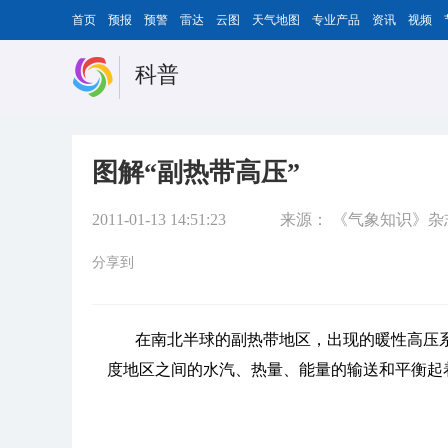
首页
预报
预警
雷达
云图
天气地图
专业产品
资讯
视频
科普
图解“副热带高压”
2011-01-13 14:51:23
来源：
《气象知识》杂
分享到
在南北半球的副热带地区，出现的暖性高压
度地区之间的水汽、热量、能量的输送和平衡起