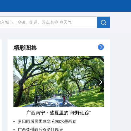
精彩图集
广西南宁：盛夏里的“绿野仙踪”
贵阳雨后晨雾缭绕 宛如水墨画卷
广西钦州雨后双彩虹现身