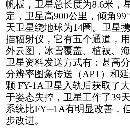
帆板，卫星总长度为8.6米，
定，卫星高900公里，倾角99°
天卫星绕地球为14圈。卫星
描辐射仪，它有五个通道，
外云图，冰雪覆盖、植被、
卫星资料发送方式有：甚高分辨
分辨率图象传送（APT）和延
颗 FY-1A卫星入轨后获取
于姿态失控，卫星工作了39天；
系统比FY─1A有明显改善
步改进。