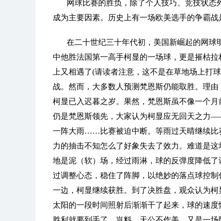
网球比赛的胜负，除了个人技巧、竞技状态
成为主要因素。历史上有一场欧美选手的争霸战
在二十世纪三十年代初，美国新崛起的网球
中他胜法国第一高手柯显的一场球，更是摧枯拉
上又相遇了(请读者注意，这不是在草地场上打
战。然而，大多数人预测梵恩斯仍能取胜。理由
柯显已入迟暮之岁。果然，梵恩斯虽不像一个月
仍是梵恩斯领先，大家认为柯显应无回天之力—
一阵大雨……比赛被迫中断。等雨过天晴继续比
力的抽击不知怎么了好象失去了效力。难道是这
地是泥（软）场，经过雨淋，球的反弹度降低了
过调整心态，稳住了阵脚，以绝妙的落点球控制
一边，柯显继续获胜。到了决胜盘，观众认为柯
太阳的一段时间照射后渐渐干了起来，球的速度
胜利就要到手了。岂料，天公不作美，又是一场