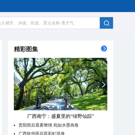
精彩图集
广西南宁：盛夏里的“绿野仙踪”
贵阳雨后晨雾缭绕 宛如水墨画卷
广西钦州雨后双彩虹现身