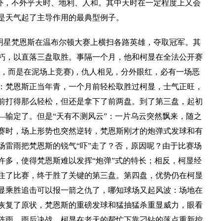
外，不外乎天时、地利、人和。其中天时在一定程度上又会
是天气起了主导作用的最典型例子。
明星梵恩斯在温布尔顿大赛上横扫各路英雄，夺取冠军。其
朽，以直落三盘取胜。事隔一个月，他和柯显在全法公开赛
球，而是在泥场上竞赛)，仇人相见，分外眼红，必有一场恶
：梵恩斯正当年青，一个月前轻松取胜过柯显，士气正旺，
前打得那么轻松，但还是拿下了前两盘。到了第三盘，起初
—输定了。但是“天有不测风云”：一片乌云突然飘来，随之
赛时，场上形势也突然逆转，梵恩斯刚才的炮弹式发球和有
场雷雨把梵恩斯的锐气“吓”走了？否，原因呢？由于比赛场
许多，使得梵恩斯难以发挥“炮弹”式的特长；相反，柯显经
住了比赛，终于胜了关键的第三盘。第四盘，优势仍在柯显
显乘胜追击可以报一箭之仇了，哪知球场又起风波：场地在
恢复了原状，梵恩斯的重磅发球和猛抽猛杀重显威力，眼看
阵雨，雨后决战，柯显在老天的帮忙下靠刁钻的落点重新控