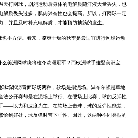
温天打网球，剧烈运动后身体的电解质随汗液大量丢失，也
电解质丢失过多，肌肉兴奋性也会提高。所以，打网球一定
力，并且及时补充电解质，才能预防抽筋的发生。
球也不方便。看来，凉爽干燥的秋季是最适宜进行网球运动
什么美洲网球骁将难夺欧洲冠军？而欧洲球手难登美洲宝
地球场和沥青面球场两种，软场是指泥场。温布尔顿是草地
全法公开赛却是在泥场上举行。在硬场上比赛，球的反弹性
手——以力和速度为主。在软场上击球，球的反弹性能差，
点恰到好处，球反弹时带下垂性。因此，这两种不同类型的