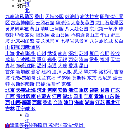
河
资讯
北
九寨沟风景区
香山
天坛公园
鼓浪屿
布达拉宫
阳朔漓江景
河
区
故宫博物院
云冈石窟
华清池
大唐芙蓉园
龙门石窟景区
南
黄果树瀑布
黄山
清明上河园
八大处公园
京北第一草原
珠
山
穆朗玛峰
西湖
拙政园
象山公园
承德避暑山庄
华山
野三
东
坡
北京国子监
黄龙风景区
七星岩风景区
八达岭长城
长白
山
山
颐和园
大雁塔
西
上海
北京
杭州
广州
武汉
南京
深圳
苏州
厦门
合肥
长沙
陕
成都
宁波
南昌
重庆
郑州
无锡
西安
济南
常州
福州
天津
西
青岛
东莞
沈阳
温州
南通
大连
香港
昆山
江
首尔
新加坡
曼谷
纽约
迪拜
大阪
悉尼
墨尔本
洛杉矶
吉隆
苏
坡
伦敦
芝加哥
法兰克福
华盛顿
莫斯科
东京
慕尼黑
波士
湖
顿
拉斯维加斯
巴黎
温哥华
京都
南
北京
天津
上海
河北
河南
安徽
浙江
重庆
福建
甘肃
广东
湖
广西
贵州
云南
内蒙古
江西
湖北
四川
宁夏
青海
山东
陕
北
西
山西
新疆
西藏
香港
台湾
澳门
海南
湖南
江苏
黑龙江
安
吉林
辽宁
更多
徽
浙
江
京津冀等有较强降雨 苏浙沪高温“复燃”
江