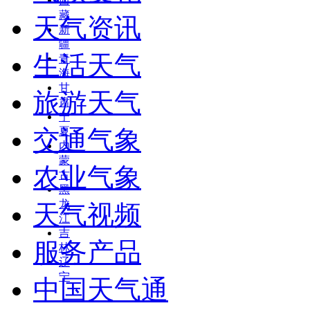
西
藏
天气资讯
新
疆
生活天气
青
海
甘
旅游天气
肃
宁
交通气象
夏
内
蒙
农业气象
古
黑
龙
天气视频
江
吉
服务产品
林
辽
宁
中国天气通