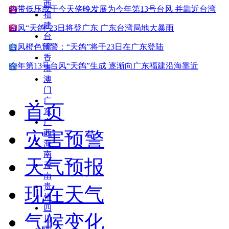
西
热带低压或于今天傍晚发展为今年第13号台风 并靠近台湾
福
建
台风“天鸽”23日将登广东 广东台湾局地大暴雨
台
台风橙色预警：“天鸽”将于23日在广东登陆
湾
香
今年第13号台风“天鸽”生成 逐渐向广东福建沿海靠近
港
澳
门
广
首页
东
广
灾害预警
西
海
南
天气预报
云
南
贵
现在天气
州
四
气候变化
川