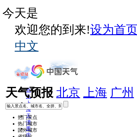
今天是
欢迎您的到来!
设为首
中文
天气预报
北京
上海
广州
北
京
上
海
天
热门景点
津
热门城市
重
国外城市
庆
省级站