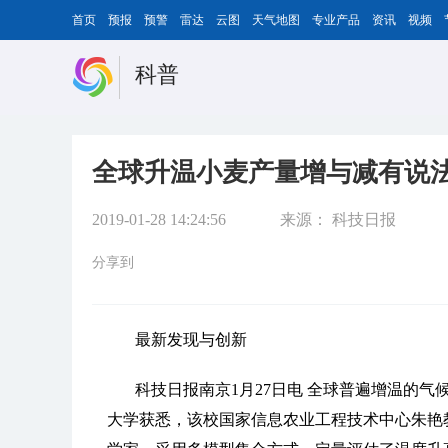
首页
预报
预警
雷达
云图
天气地图
专业产品
资讯
视频
科普
全球升温小麦产量增与减有说
2019-01-28 14:24:56
来源：
科技日报
分享到
最新发现与创新
科技日报南京1月27日电 全球普遍增温的
大学获悉，该校国家信息农业工程技术中心朱艳教