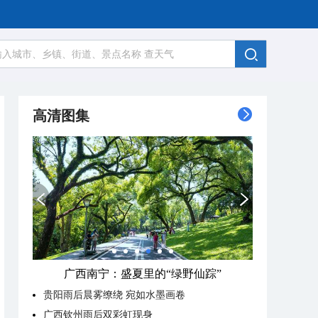
高清图集
广西南宁：盛夏里的“绿野仙踪”
贵阳雨后晨雾缭绕 宛如水墨画卷
广西钦州雨后双彩虹现身