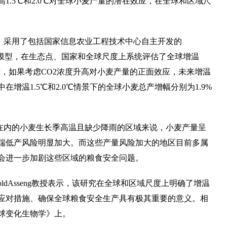
1.5℃和2.0℃对全球小麦产量的潜在效应，在全球和区域尺
，采用了包括国家信息农业工程技术中心自主开发的
长模拟模型，在生态点、国家和全球尺度上系统评估了全球增温
显示，如果考虑CO2浓度升高对小麦产量的正面效应，未来增温
增温1.5℃和2.0℃情景下的全球小麦总产增幅分别为1.9%
在内的小麦生长季高温且缺少降雨的区域来说，小麦产量呈
端低产风险明显加大。而这些产量风险加大的地区目前多属
会进一步加剧这些区域的粮食安全问题。
oldAsseng教授表示，该研究在全球和区域尺度上明确了增温
应对措施、确保全球粮食安全生产具有极其重要的意义。相
球变化生物学》上。