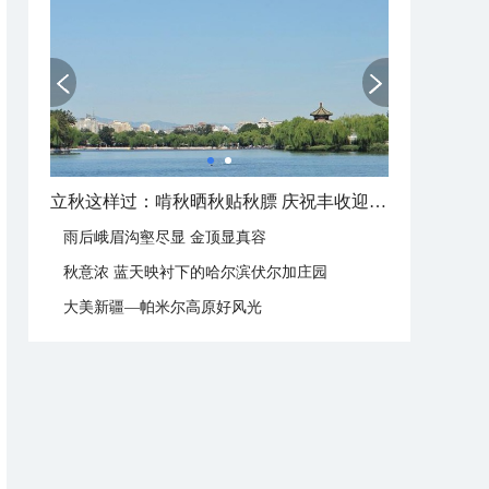
立秋这样过：啃秋晒秋贴秋膘 庆祝丰收迎秋来
雨后峨眉沟壑尽显 金顶显真容
秋意浓 蓝天映衬下的哈尔滨伏尔加庄园
大美新疆—帕米尔高原好风光