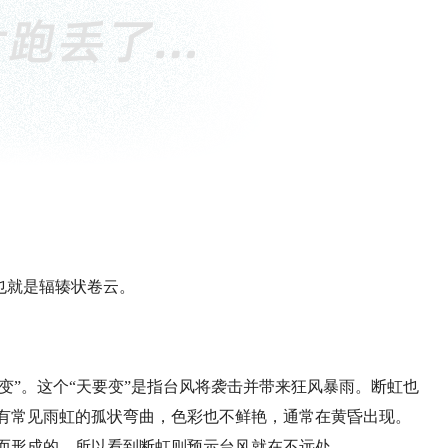
也就是辐辏状卷云。
变”。这个“天要变”是指台风将袭击并带来狂风暴雨。断虹也
有常见雨虹的孤状弯曲，色彩也不鲜艳，通常在黄昏出现。
而形成的，所以看到断虹则预示台风就在不远处。