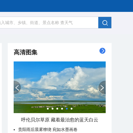
高清图集
呼伦贝尔草原 藏着最治愈的蓝天白云
贵阳雨后晨雾缭绕 宛如水墨画卷