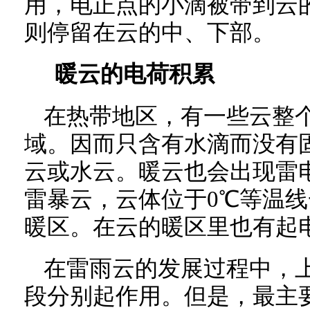
用，电正点的小滴被带到云
则停留在云的中、下部。
暖云的电荷积累
在热带地区，有一些云整
域。因而只含有水滴而没有
云或水云。暖云也会出现雷
雷暴云，云体位于0℃等温
暖区。在云的暖区里也有起
在雷雨云的发展过程中，
段分别起作用。但是，最主