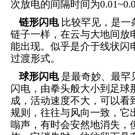
次放电的间隔时间为0.01~0.
链形闪电
比较罕见，是一
链子一样，在云与大地间放
能出现。似乎是介于线状闪
过渡形式。
球形闪电
是最奇妙、最罕
闪电，由拳头般大小到足球
成，活动速度不大，可以看
规则，往往与风向一致，它
嗡声，有时会安然地消失，