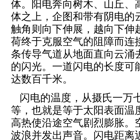
体。阳电奔向树木、山丘、
体之上，企图和带有阴电的
触角则向下伸展，越向下伸
荷终于克服空气的阻障而连
条传导气道从地面直向云涌
的闪光。一道闪电的长度可
达数百千米。
闪电的温度，从摄氏一万
等，也就是等于太阳表面温度
高热使沿途空气剧烈膨胀。
波浪并发出声音。闪电距离