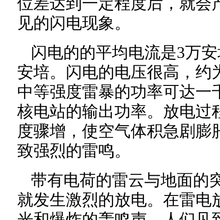
位差达到一定程度后，就会
见的闪电现象。
闪电的的平均电流是3万安
安培。闪电的电压很高，约为
中等强度雷暴的功率可达一
核电站的输出功率。放电过
度骤增，使空气体积急剧膨
致强烈的雷鸣。
带有电荷的雷云与地面的
就发生激烈的放电。在雷电
光和爆炸的轰鸣声。人们见