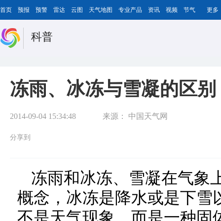
首页
预报
预警
雷达
云图
天气地图
专业产品
资讯
视频
节气
更多
科普
冻雨、冰冻与雪凝的区别
2014-09-04 15:34:48
来源：
中国天气网
分享到
冻雨和冰冻、雪凝在气象
概念，冰冻是降水或是下雪
不是天气现象，而是一种固