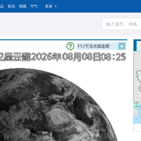
品
资讯
视频
节气
更多
FY2可见光圆盘图