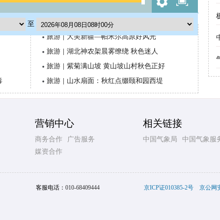
至
旅游
|
大美新疆—帕米尔高原好风光
旅游
|
湖北神农架晨雾缭绕 秋色迷人
旅游
|
紫菊满山坡 黄山坡山村秋色正好
毒
旅游
|
山水扇面：秋红点缀颐和园西堤
营销中心
相关链接
商务合作
广告服务
中国气象局
中国气象服
媒资合作
客服电话：
010-68409444
京ICP证010385-2号
京公网安备