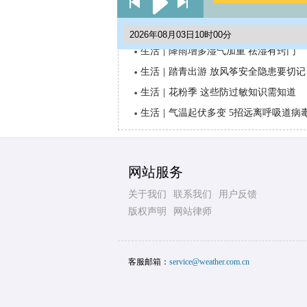
生活与气象
生活
|
降雨增多湿气加重 祛湿有窍门
生活
|
踏青出游 放风筝安全隐患要切记
生活
|
花粉季 这些防过敏知识需知道
生活
|
气温起伏多变 5招远离呼吸道病
网站服务
关于我们
联系我们
用户反馈
版权声明
网站律师
客服邮箱：
service@weather.com.cn