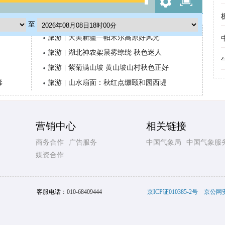
至
旅游
|
大美新疆—帕米尔高原好风光
旅游
|
湖北神农架晨雾缭绕 秋色迷人
旅游
|
紫菊满山坡 黄山坡山村秋色正好
毒
旅游
|
山水扇面：秋红点缀颐和园西堤
营销中心
相关链接
商务合作
广告服务
中国气象局
中国气象服
媒资合作
客服电话：
010-68409444
京ICP证010385-2号
京公网安备