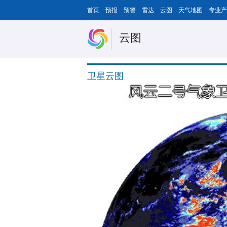
首页
预报
预警
雷达
云图
天气地图
专业产
云图
卫星云图