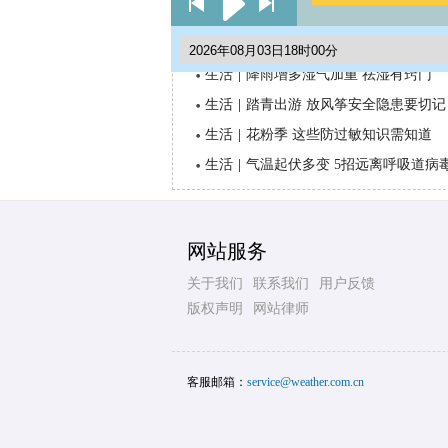
生活与气象
生活
|
降雨增多湿气加重 祛湿有窍门
生活
|
踏青出游 放风筝安全隐患要切记
生活
|
花粉季 这些防过敏知识需知道
生活
|
气温起伏多变 5招远离呼吸道病
网站服务
关于我们
联系我们
用户反馈
版权声明
网站律师
客服邮箱：
service@weather.com.cn