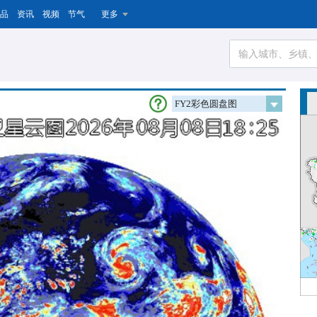
品
资讯
视频
节气
更多
FY2彩色圆盘图