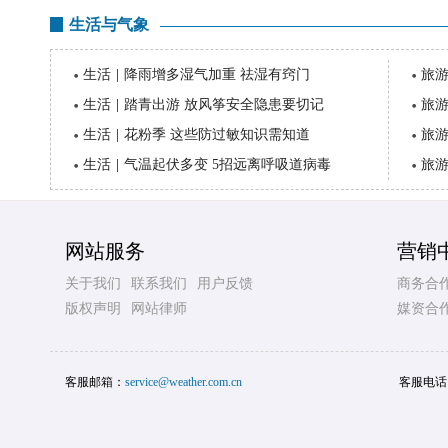
生活与气象
生活
|
降雨增多湿气加重 祛湿有窍门
旅
生活
|
踏青出游 放风筝安全隐患要切记
旅
生活
|
花粉季 这些防过敏知识需知道
旅
生活
|
气温起伏多变 5招远离呼吸道病毒
旅
网站服务
营销
关于我们
联系我们
用户反馈
商务合
版权声明
网站律师
媒资合
客服邮箱：
service@weather.com.cn
客服电话