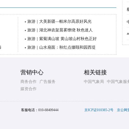
旅游
|
大美新疆—帕米尔高原好风光
旅游
|
湖北神农架晨雾缭绕 秋色迷人
旅游
|
紫菊满山坡 黄山坡山村秋色正好
毒
旅游
|
山水扇面：秋红点缀颐和园西堤
营销中心
相关链接
商务合作
广告服务
中国气象局
中国气象服
媒资合作
客服电话：
010-68409444
京ICP证010385-2号
京公网安备