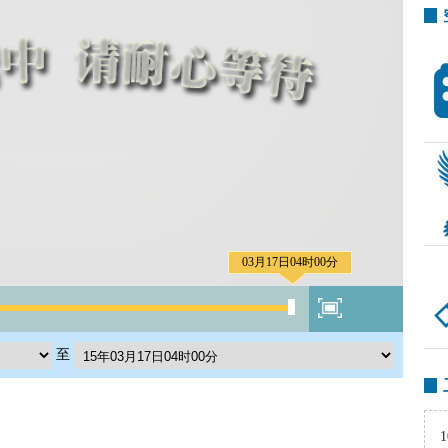
03月17日04时00分
至