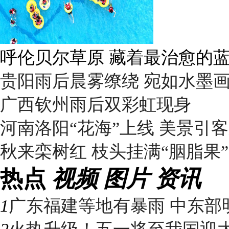
呼伦贝尔草原 藏着最治愈的
贵阳雨后晨雾缭绕 宛如水墨
广西钦州雨后双彩虹现身
河南洛阳“花海”上线 美景引
秋来栾树红 枝头挂满“胭脂果”
热点
视频
图片
资讯
1
广东福建等地有暴雨 中东部明