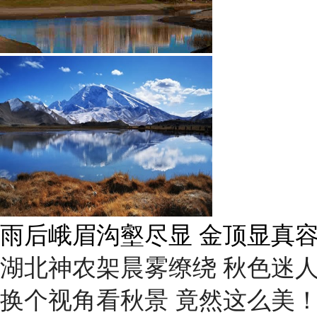
雨后峨眉沟壑尽显 金顶显真
湖北神农架晨雾缭绕 秋色迷
换个视角看秋景 竟然这么美