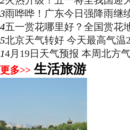
2
火热升级！五一将至我国迎大升
3
雨哗哗！广东今日强降雨继续“控
4
五一赏花哪里好？全国赏花地图
5
北京天气转好 今天最高气温2
1
4月19日天气预报 本周北方气温
生活旅游
更多>>