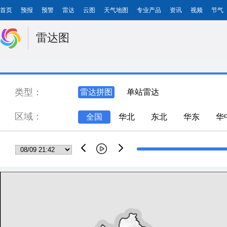
首页
预报
预警
雷达
云图
天气地图
专业产品
资讯
视频
节气
雷达图
类型：
雷达拼图
单站雷达
区域：
全国
华北
东北
华东
华