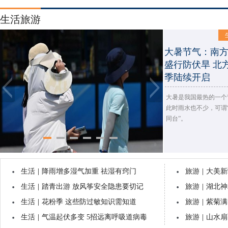
生活旅游
大暑节气：南
盛行防伏旱 北
季陆续开启
大暑是我国最热的一个
此时雨水也不少，可谓
同台”。
生活
|
降雨增多湿气加重 祛湿有窍门
旅游
|
大美新
大暑这样过：
生活
|
踏青出游 放风筝安全隐患要切记
晒伏姜 去除湿
旅游
|
湖北神
健康
生活
|
花粉季 这些防过敏知识需知道
旅游
|
紫菊满
生活
|
气温起伏多变 5招远离呼吸道病毒
旅游
|
山水扇
为了应对苦夏，人们通