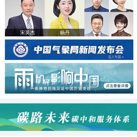
宋英杰
杨丹