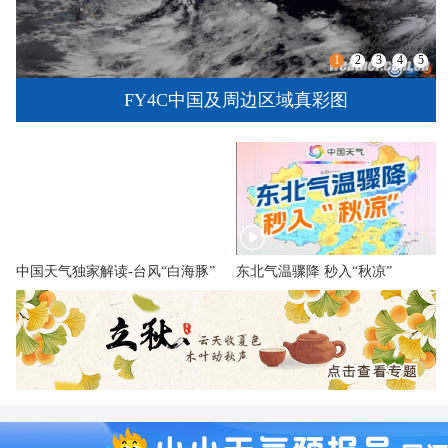
1
2
3
4
5
台风“白海豚”逼近 直击防台风一线现场
中国天气独家解读-台风“白海豚”
东北气温骤降 秒入“秋凉”