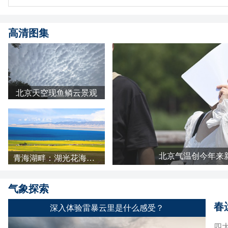
高清图集
北京天空现鱼鳞云景观
北京气温创今年来
青海湖畔：湖光花海长云 天地铺成明亮画卷
气象探索
春
深入体验雷暴云里是什么感受？
四