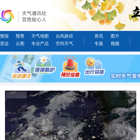
预报
预警
天气地图
台风路径
资讯
图片
雷达
云图
专业产品
空间天气
专题
视频