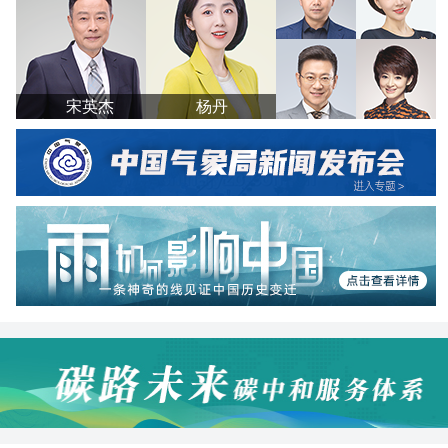
宋英杰
杨丹