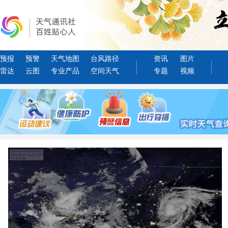
预报
预警
天气地图
台风路径
资讯
图片
雷达
云图
专业产品
空间天气
专题
视频