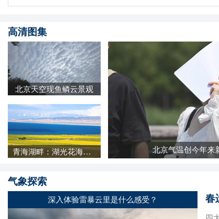
高清图集
北京天空现鱼鳞云景观
北京气温创今年来
青海湖畔：湖光花海长云 天地铺成明亮画卷
气象探索
春
深入体验雷暴云里是什么感受？
四