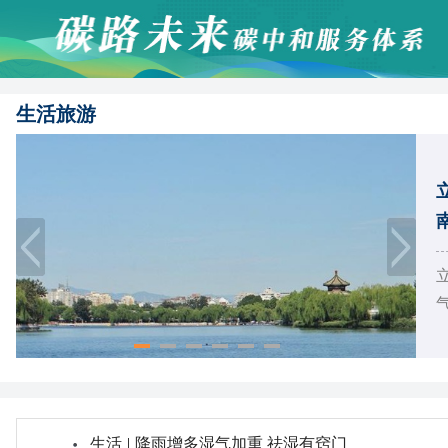
生活旅游
气
生活
|
降雨增多湿气加重 祛湿有窍门
生活
|
踏青出游 放风筝安全隐患要切记
生活
|
花粉季 这些防过敏知识需知道
生活
|
气温起伏多变 5招远离呼吸道病毒