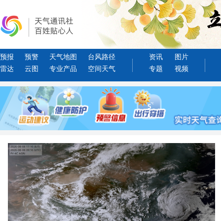
预报
预警
天气地图
台风路径
资讯
图片
雷达
云图
专业产品
空间天气
专题
视频