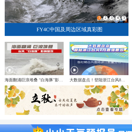
1
2
3
4
5
FY4C中国及周边区域真彩图
海面翻涌巨浪堆叠 “白海豚”影响显现
大数据盘点！登陆浙江台风8月最强最多