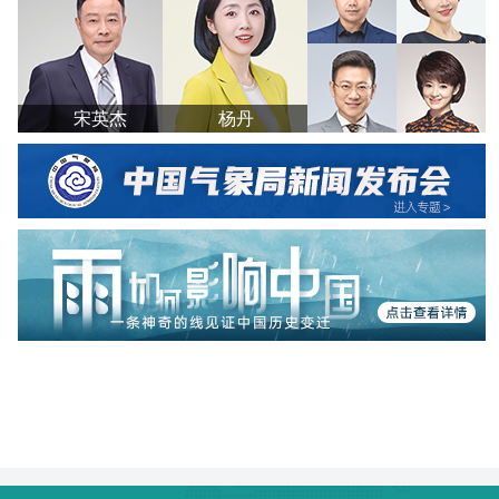
宋英杰
杨丹