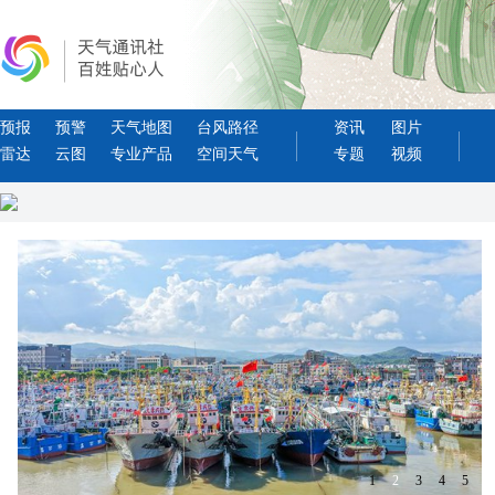
预报
预警
天气地图
台风路径
资讯
图片
雷达
云图
专业产品
空间天气
专题
视频
1
2
3
4
5