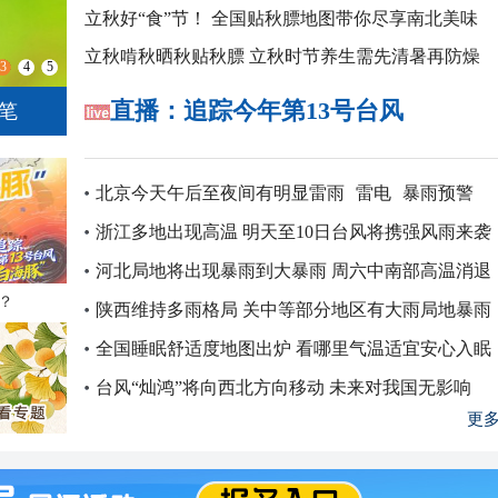
立秋好“食”节！ 全国贴秋膘地图带你尽享南北美味
立秋啃秋晒秋贴秋膘
立秋时节养生需先清暑再防燥
3
4
5
直播：追踪今年第13号台风
笔
青海湖畔：天地铺成明亮画卷
北京今天午后至夜间有明显雷雨
雷电
暴雨预警
浙江多地出现高温 明天至10日台风将携强风雨来袭
河北局地将出现暴雨到大暴雨 周六中南部高温消退
？
陕西维持多雨格局 关中等部分地区有大雨局地暴雨
全国睡眠舒适度地图出炉 看哪里气温适宜安心入眠
台风“灿鸿”将向西北方向移动 未来对我国无影响
更多