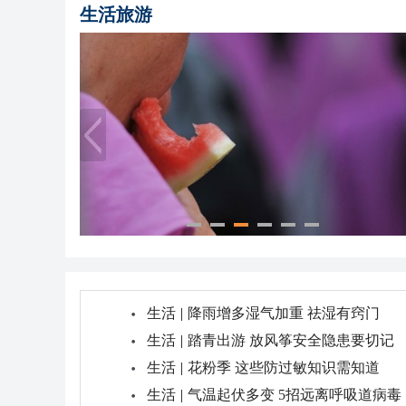
生活旅游
生活
|
降雨增多湿气加重 祛湿有窍门
生活
|
踏青出游 放风筝安全隐患要切记
生活
|
花粉季 这些防过敏知识需知道
生活
|
气温起伏多变 5招远离呼吸道病毒