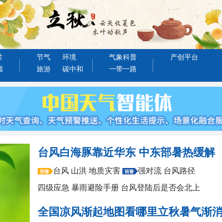
片
节气
环境
气象科普
产创平台
频
旅游
碳中和
一带一路
台风白海豚靠近华东 中东部暑热缓解
台风
山洪
地质灾害
强对流
台风路径
四级应急
暴雨避险手册
台风登陆后是否会北上
全国凉风渐起地图看哪里立秋暑气渐