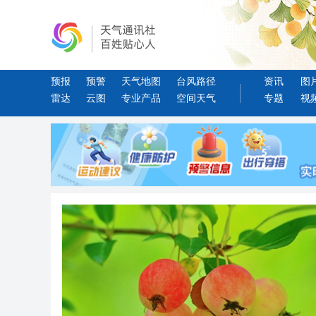
预报
预警
天气地图
台风路径
资讯
图
雷达
云图
专业产品
空间天气
专题
视