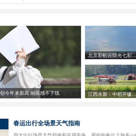
北京彩虹云隙光七彩云浓积云接
创今年来新高 焖蒸感不下线
江西永新：中稻开镰抢
春运出行全场景天气指南
四大出行场景天气指南和实用装备，愿你的春运之旅多一