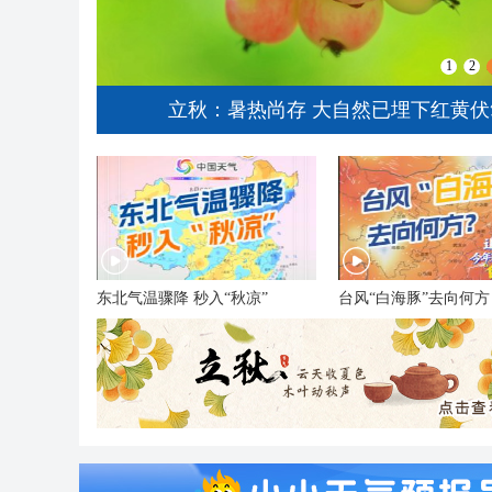
1
2
线现场
立秋：暑热尚存 大自然已埋下红黄伏
东北气温骤降 秒入“秋凉”
台风“白海豚”去向何方