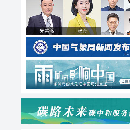
宋英杰
杨丹