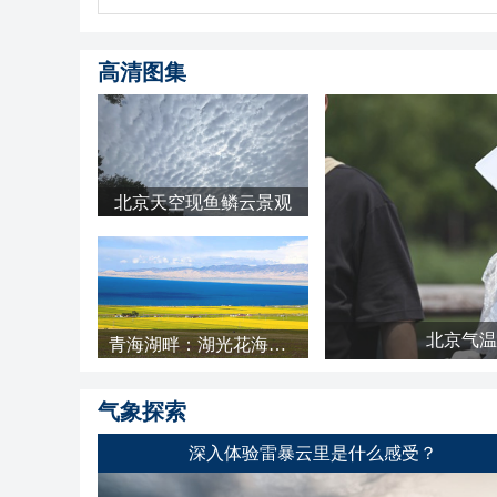
高清图集
北京天空现鱼鳞云景观
北京气温
青海湖畔：湖光花海长云 天地铺成明亮画卷
气象探索
深入体验雷暴云里是什么感受？