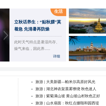
生活
暑热未退空调吹不停 3招
护住肩颈不酸痛
长时间吹空调后容易引发肩
颈酸痛，如何预防......
详细
旅游
|
大美新疆—帕米尔高原好风光
旅游
|
湖北神农架晨雾缭绕 秋色迷人
旅游
|
紫菊满山坡 黄山坡山村秋色正好
旅游
|
山水扇面：秋红点缀颐和园西堤