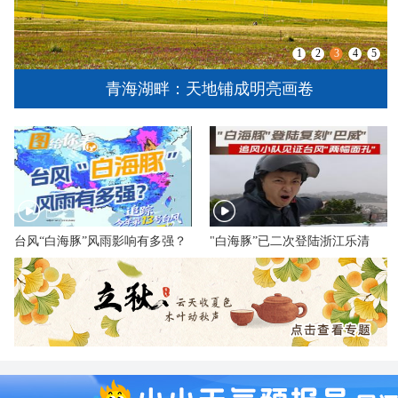
1
2
3
4
5
青海湖畔：天地铺成明亮画卷
台风“白海豚”风雨影响有多强？
"白海豚”已二次登陆浙江乐清