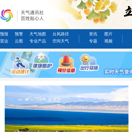
预报
预警
天气地图
台风路径
资讯
图片
雷达
云图
专业产品
空间天气
专题
视频