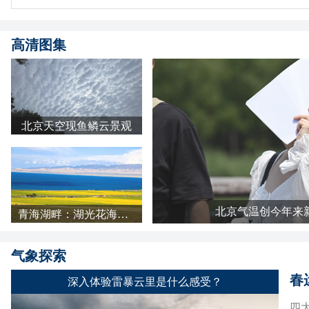
高清图集
北京天空现鱼鳞云景观
北京气温创今年来
青海湖畔：湖光花海长云 天地铺成明亮画卷
气象探索
春
深入体验雷暴云里是什么感受？
四