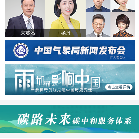
宋英杰
杨丹