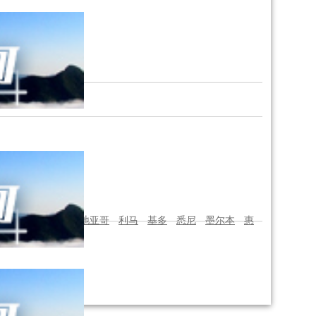
布宜诺斯艾利斯
圣地亚哥
利马
基多
悉尼
墨尔本
惠