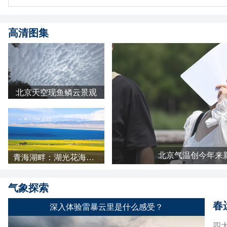
高清图集
北京天空现鱼鳞云景观
北京气温创今年来
青海湖畔：湖光花海长云 天地铺成明亮画卷
气象探索
春
深入体验雷暴云里是什么感受？
四