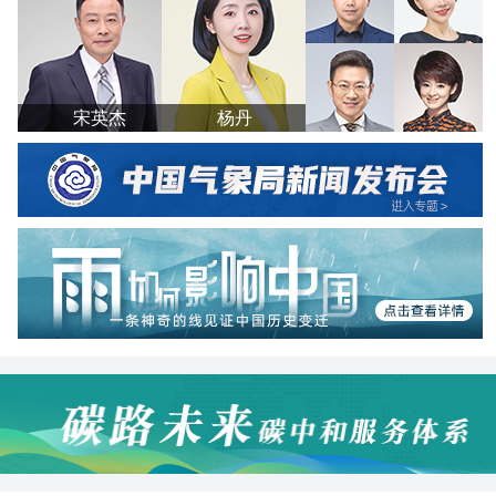
宋英杰
杨丹