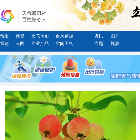
预报
预警
天气地图
台风路径
资讯
图片
雷达
云图
专业产品
空间天气
专题
视频