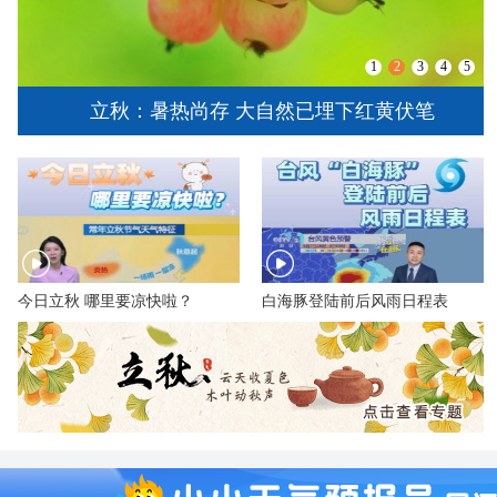
1
2
3
4
5
立秋：暑热尚存 大自然已埋下红黄伏笔
今日立秋 哪里要凉快啦？
白海豚登陆前后风雨日程表