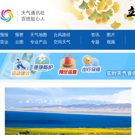
预报
预警
天气地图
台风路径
资讯
图片
雷达
云图
专业产品
空间天气
专题
视频