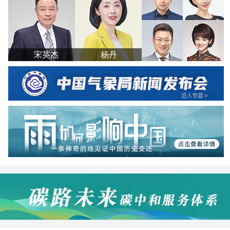
宋英杰
杨丹