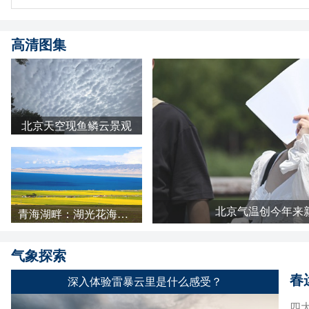
高清图集
北京天空现鱼鳞云景观
北京气温创今年来
青海湖畔：湖光花海长云 天地铺成明亮画卷
气象探索
春
深入体验雷暴云里是什么感受？
四