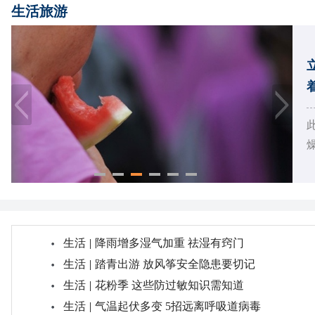
生活旅游
颈
生活
|
降雨增多湿气加重 祛湿有窍门
生活
|
踏青出游 放风筝安全隐患要切记
生活
|
花粉季 这些防过敏知识需知道
生活
|
气温起伏多变 5招远离呼吸道病毒