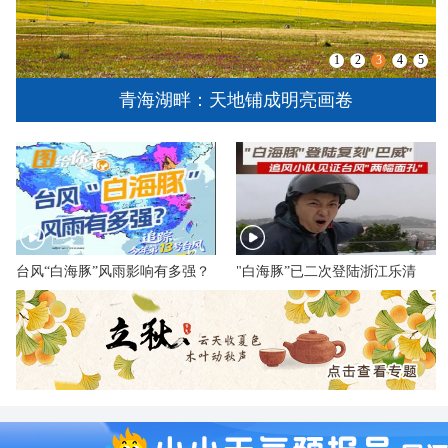
1
2
3
4
5
青海湖畔：天地铺成明亮画卷
台风“白海豚”风雨影响有多强？
"白海豚”已二次登陆浙江乐清