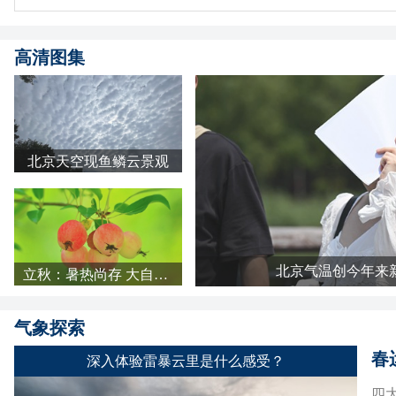
高清图集
北京天空现鱼鳞云景观
北京气温创今年来
立秋：暑热尚存 大自然已埋下红黄伏笔
气象探索
春
深入体验雷暴云里是什么感受？
四