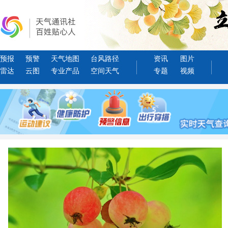
预报
预警
天气地图
台风路径
资讯
图片
雷达
云图
专业产品
空间天气
专题
视频