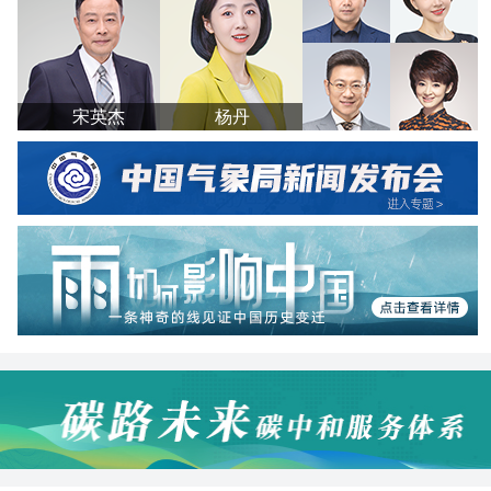
宋英杰
杨丹