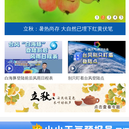
1
2
3
4
5
立秋：暑热尚存 大自然已埋下红黄伏笔
白海豚登陆前后风雨日程表
别只盯着台风登陆点