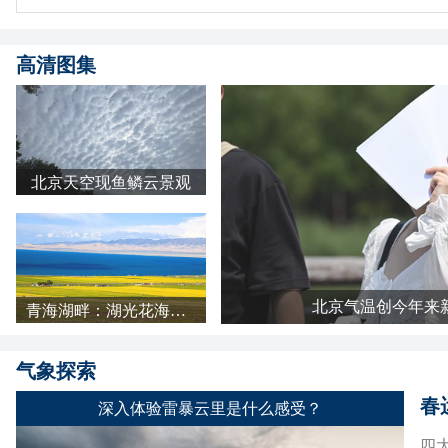
高清图集
北京天空现鱼鳞云景观
北京气温创今年来
青海湖畔：湖光花海长云 天地铺成明亮画卷
气象探索
春
深入体验雷暴云里是什么感受？
四