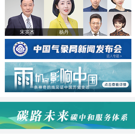
宋英杰
杨丹