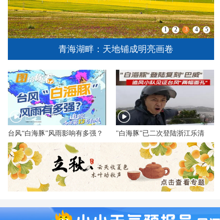
1
2
3
4
5
青海湖畔：天地铺成明亮画卷
台风“白海豚”风雨影响有多强？
"白海豚”已二次登陆浙江乐清