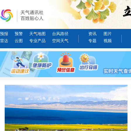
预报
预警
天气地图
台风路径
资讯
图片
雷达
云图
专业产品
空间天气
专题
视频