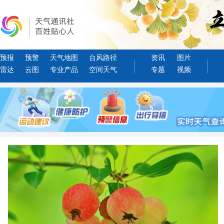
预报
预警
天气地图
台风路径
资讯
图片
雷达
云图
专业产品
空间天气
专题
视频