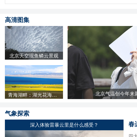
高清图集
北京天空现鱼鳞云景观
北京气温创今年来
青海湖畔：湖光花海长云 天地铺成明亮画卷
气象探索
春
深入体验雷暴云里是什么感受？
四