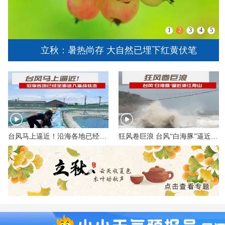
1
2
3
4
5
立秋：暑热尚存 大自然已埋下红黄伏笔
台风马上逼近！沿海各地已经全面进入备战状态
狂风卷巨浪 台风“白海豚”逼近浙江舟山