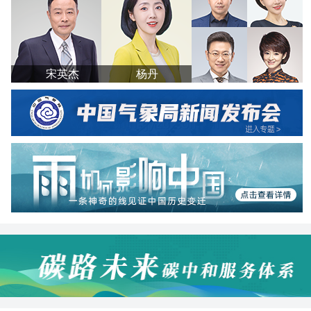
宋英杰
杨丹