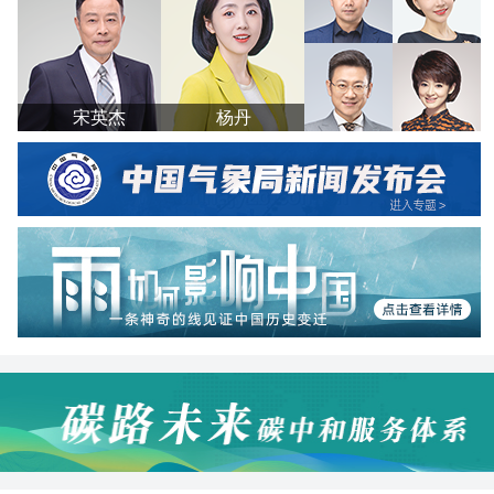
宋英杰
杨丹