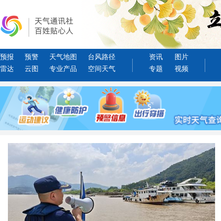
预报
预警
天气地图
台风路径
资讯
图片
雷达
云图
专业产品
空间天气
专题
视频