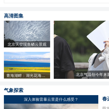
高清图集
北京天空现鱼鳞云景观
北京气温创今年来
青海湖畔：湖光花海长云 天地铺成明亮画卷
气象探索
春
深入体验雷暴云里是什么感受？
四