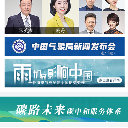
宋英杰
杨丹