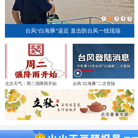
1
2
3
4
5
台风“白海豚”逼近 直击防台风一线现场
北京天气：周二强降雨开始
台风“白海豚”二次登陆