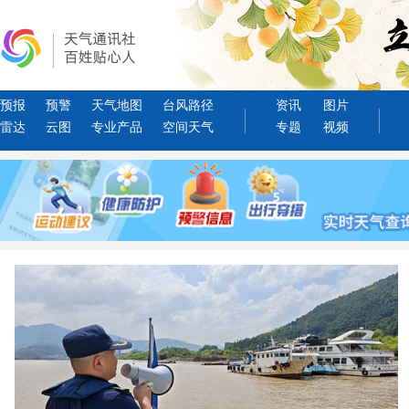
预报
预警
天气地图
台风路径
资讯
图片
雷达
云图
专业产品
空间天气
专题
视频