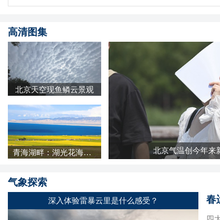
高清图集
北京天空现鱼鳞云景观
北京气温创今年来
青海湖畔：湖光花海长云 天地铺成明亮画卷
气象探索
春
深入体验雷暴云里是什么感受？
四