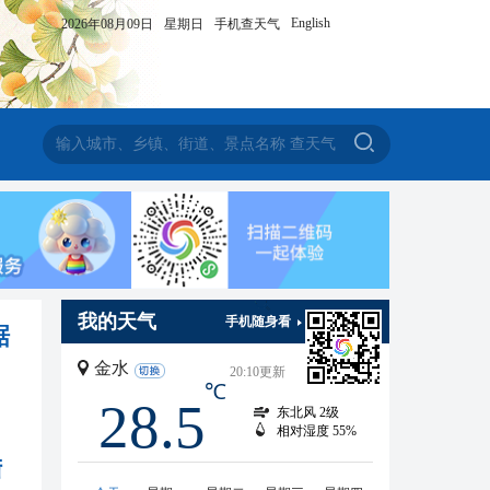
English
2026年08月09日
星期日
手机查天气
我的天气
手机随身看
踞
金水
20:10
更新
℃
28.5
东北风
2级
相对湿度
55%
陆