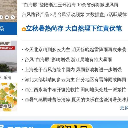
“白海豚”登陆浙江玉环沿海 10余省份将掀强风雨
台风路径产品
8月台风活动频繁 大数据盘点活跃规律
3
4
5
四问台风“白海豚”：登陆后是否会北上
立秋暑热尚存 大自然埋下红黄伏笔
青海湖畔：天地铺成明亮画卷
今天北京晴到多云为主 明天傍晚起雷阵雨再次来袭
台风“白海豚”影响增强 浙江局地有特大暴雨
上海处于台风危险半圆内 风雨影响将进一步增强
浙江乐清
河北大部以晴间多云为主 部分地区有雷阵雨或阵雨
江西永新中稻开镰抢收忙 田间地头处处一派繁忙
暑气蒸腾味蕾盼清凉 夏天的快乐在这些消暑美味
更多