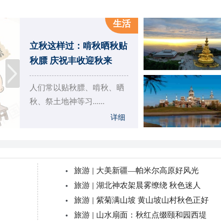
生活
立秋这样过：啃秋晒秋贴
秋膘 庆祝丰收迎秋来
人们常以贴秋膘、啃秋、晒
秋、祭土地神等习......
详细
旅游
|
大美新疆—帕米尔高原好风光
旅游
|
湖北神农架晨雾缭绕 秋色迷人
旅游
|
紫菊满山坡 黄山坡山村秋色正好
旅游
|
山水扇面：秋红点缀颐和园西堤