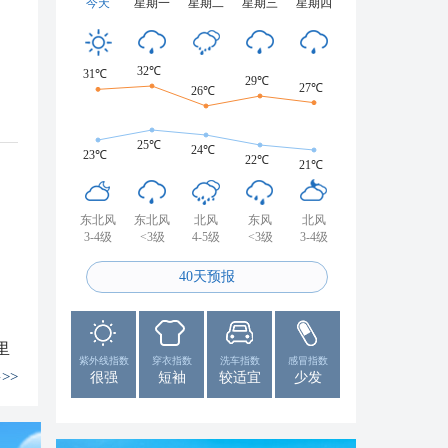
今天
星期一
星期二
星期三
星期四
32℃
31℃
29℃
27℃
26℃
江西永新：中稻开镰抢收忙
25℃
24℃
23℃
22℃
21℃
东北风
东北风
北风
东风
北风
3-4级
<3级
4-5级
<3级
3-4级
40天预报
里
紫外线指数
穿衣指数
洗车指数
感冒指数
>>
很强
短袖
较适宜
少发