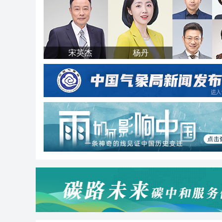
宋英杰
杨丹