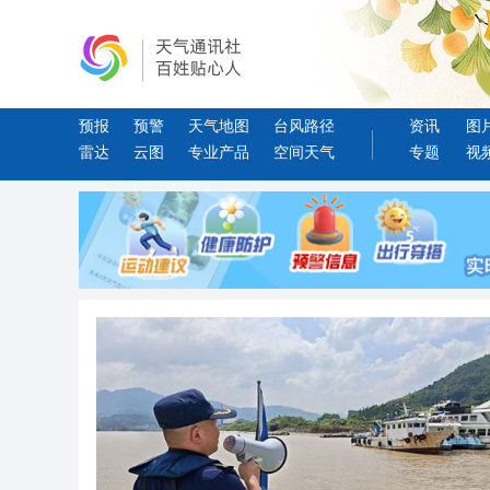
预报
预警
天气地图
台风路径
资讯
图
雷达
云图
专业产品
空间天气
专题
视