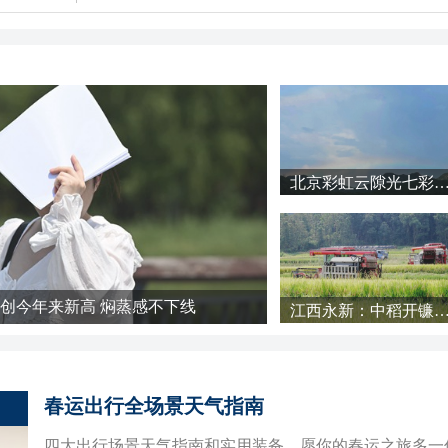
北京彩虹云隙光七彩云浓积云接
创今年来新高 焖蒸感不下线
江西永新：中稻开镰抢
春运出行全场景天气指南
四大出行场景天气指南和实用装备，愿你的春运之旅多一