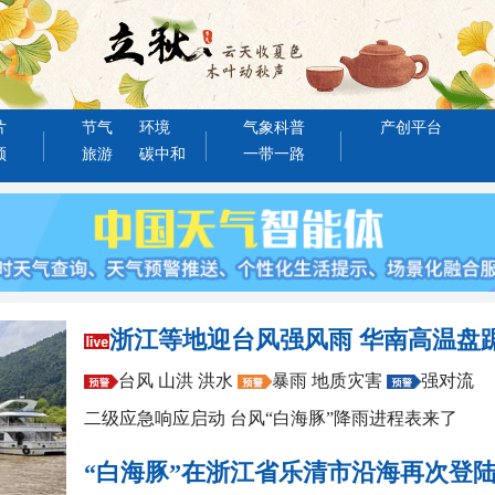
片
节气
环境
气象科普
产创平台
频
旅游
碳中和
一带一路
浙江等地迎台风强风雨 华南高温盘
台风
山洪
洪水
暴雨
地质灾害
强对流
二级应急响应启动
台风“白海豚”降雨进程表来了
大数据揭秘登陆浙江台风之最
“白海豚”在浙江省乐清市沿海再次登