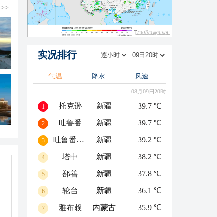
>>
实况排行
气温
降水
风速
08月09日20时
托克逊
新疆
39.7 ℃
1
吐鲁番
新疆
39.7 ℃
2
吐鲁番高昌区
新疆
39.2 ℃
3
塔中
新疆
38.2 ℃
4
鄯善
新疆
37.8 ℃
5
轮台
新疆
36.1 ℃
6
雅布赖
内蒙古
35.9 ℃
7