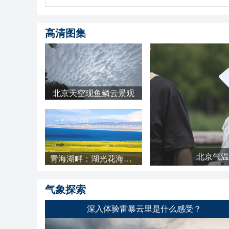
高清图集
北京天空现鱼鳞云景观
北京气温
青海湖畔：湖光花海长云 天地铺成明亮画卷
气象探索
深入体验雷暴云里是什么感受？