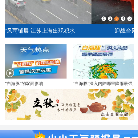
1
2
3
4
5
迎战台风“白海豚” 风雨中坚守的身影
​“白海豚”的双面影响
“白海豚”深入内陆哪里降雨最强