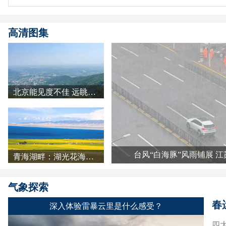
高清图集
北京能见度不佳 远眺城市一片朦胧
台风“白海豚”风雨铺展 
青海湖畔：湖光花海长云 天地铺成明亮画卷
气象探索
春
深入体验雷暴云里是什么感受？
四