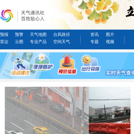
预报
预警
天气地图
台风路径
资讯
图片
雷达
云图
专业产品
空间天气
专题
视频