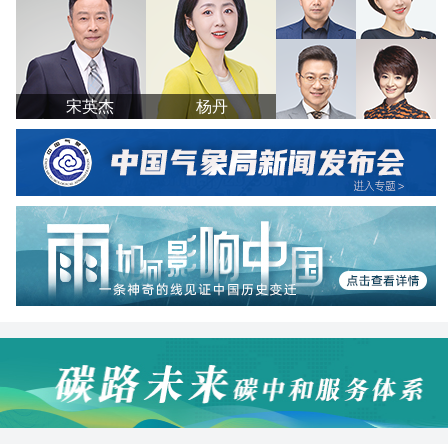
宋英杰
杨丹